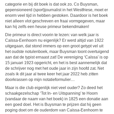
categorie en bij dit boek is dat ook zo. Co Buysman,
gepensioneerd (sport)journalist in het Westfriese, moet er
enorm veel tijd in hebben gestoken. Daardoor is het boek
niet alleen vlot geschreven en fraai vormgegeven, maar
kan hij zelfs een heuse primeur bekendmaken!
Die primeur is direct voorin te lezen: van welk jaar is
Caïssa-Eenhoorn nu eigenlijk? Er werd altijd van 1922
uitgegaan, dat stond immers op een groot getypt vel uit
het oudste notulenboek, maar Buysman toont overtuigend
aan dat de typist ernaast zat! De vereniging ‘Caïssa’ is op
15 januari 1923 opgericht, en het is best aannemelijk dat
de schrijver nog met het oude jaar in zijn hoofd zat. Net
zoals ik dit jaar al twee keer het jaar 2022 heb zitten
doorkrassen op mijn notatieformulier…
Maar is die club eigenlijk niet veel ouder? Zo deed het
schaakgezelschap ‘Tot In- en Uitspanning’ te Hoorn
(vandaar de naam van het boek) in 1825 een donatie aan
een goed doel. Het is Buysman te prijzen dat hij geen
poging doet om de ouderdom van Caïssa-Eenhoorn te