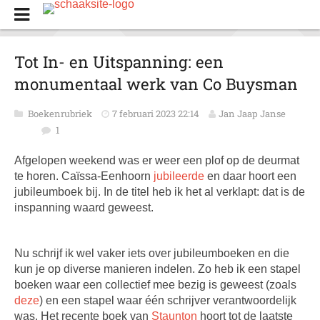
Tot In- en Uitspanning: een
monumentaal werk van Co Buysman
Boekenrubriek
7 februari 2023 22:14
Jan Jaap Janse
1
Afgelopen weekend was er weer een plof op de deurmat
te horen. Caïssa-Eenhoorn
jubileerde
en daar hoort een
jubileumboek bij. In de titel heb ik het al verklapt: dat is de
inspanning waard geweest.
Nu schrijf ik wel vaker iets over jubileumboeken en die
kun je op diverse manieren indelen. Zo heb ik een stapel
boeken waar een collectief mee bezig is geweest (zoals
deze
) en een stapel waar één schrijver verantwoordelijk
was. Het recente boek van
Staunton
hoort tot de laatste