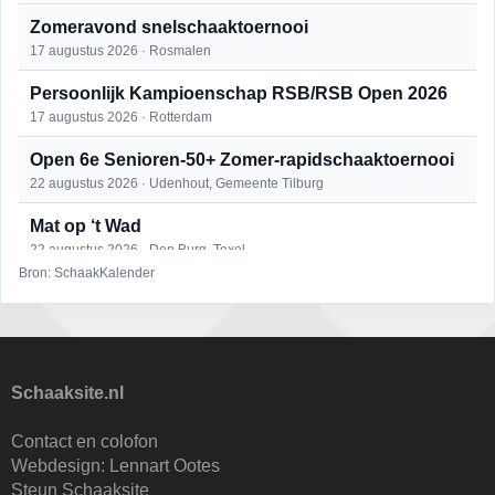
Zomeravond snelschaaktoernooi
17 augustus 2026 · Rosmalen
Persoonlijk Kampioenschap RSB/RSB Open 2026
17 augustus 2026 · Rotterdam
Open 6e Senioren-50+ Zomer-rapidschaaktoernooi
22 augustus 2026 · Udenhout, Gemeente Tilburg
Mat op ‘t Wad
22 augustus 2026 · Den Burg, Texel
Bron: SchaakKalender
Simultaan The Butcher
22 augustus 2026 · Utrecht
2e Utrechts kroegloperstoernooi
23 augustus 2026 · Utrecht
Schaaksite.nl
Open Eemlandtoernooi 2026
Contact en colofon
25 augustus 2026 · Bunschoten-Spakenburg
Webdesign:
Lennart Ootes
Steun Schaaksite
Nazomervierkampentoernooi 2026