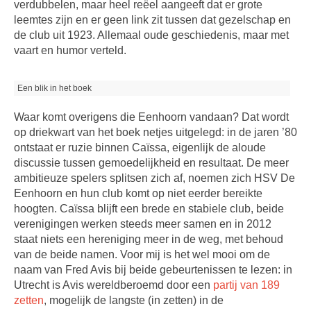
verdubbelen, maar heel reëel aangeeft dat er grote
leemtes zijn en er geen link zit tussen dat gezelschap en
de club uit 1923. Allemaal oude geschiedenis, maar met
vaart en humor verteld.
Een blik in het boek
Waar komt overigens die Eenhoorn vandaan? Dat wordt
op driekwart van het boek netjes uitgelegd: in de jaren ’80
ontstaat er ruzie binnen Caïssa, eigenlijk de aloude
discussie tussen gemoedelijkheid en resultaat. De meer
ambitieuze spelers splitsen zich af, noemen zich HSV De
Eenhoorn en hun club komt op niet eerder bereikte
hoogten. Caïssa blijft een brede en stabiele club, beide
verenigingen werken steeds meer samen en in 2012
staat niets een hereniging meer in de weg, met behoud
van de beide namen. Voor mij is het wel mooi om de
naam van Fred Avis bij beide gebeurtenissen te lezen: in
Utrecht is Avis wereldberoemd door een
partij van 189
zetten
, mogelijk de langste (in zetten) in de