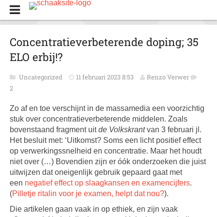
Concentratieverbeterende doping; 35
ELO erbij!?
Uncategorized
11 februari 2023 8:53
Renzo Verwer
2
Zo af en toe verschijnt in de massamedia een voorzichtig
stuk over concentratieverbeterende middelen. Zoals
bovenstaand fragment uit
de Volkskrant
van 3 februari jl.
Het besluit met: ‘Uitkomst? Soms een licht positief effect
op verwerkingssnelheid en concentratie. Maar het houdt
niet over (…) Bovendien zijn er óók onderzoeken die juist
uitwijzen dat oneigenlijk gebruik gepaard gaat met
een
negatief effect op slaagkansen en examencijfers
.
(
Pilletje ritalin voor je examen, helpt dat nou?
).
Die artikelen gaan vaak in op ethiek, en zijn vaak