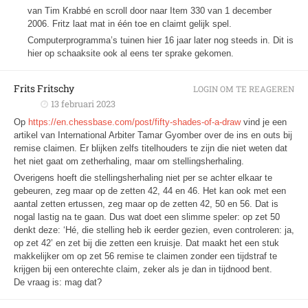
van Tim Krabbé en scroll door naar Item 330 van 1 december
2006. Fritz laat mat in één toe en claimt gelijk spel.
Computerprogramma’s tuinen hier 16 jaar later nog steeds in. Dit is
hier op schaaksite ook al eens ter sprake gekomen.
Frits Fritschy
LOGIN OM TE REAGEREN
13 februari 2023
Op
https://en.chessbase.com/post/fifty-shades-of-a-draw
vind je een
artikel van International Arbiter Tamar Gyomber over de ins en outs bij
remise claimen. Er blijken zelfs titelhouders te zijn die niet weten dat
het niet gaat om zetherhaling, maar om stellingsherhaling.
Overigens hoeft die stellingsherhaling niet per se achter elkaar te
gebeuren, zeg maar op de zetten 42, 44 en 46. Het kan ook met een
aantal zetten ertussen, zeg maar op de zetten 42, 50 en 56. Dat is
nogal lastig na te gaan. Dus wat doet een slimme speler: op zet 50
denkt deze: ‘Hé, die stelling heb ik eerder gezien, even controleren: ja,
op zet 42’ en zet bij die zetten een kruisje. Dat maakt het een stuk
makkelijker om op zet 56 remise te claimen zonder een tijdstraf te
krijgen bij een onterechte claim, zeker als je dan in tijdnood bent.
De vraag is: mag dat?