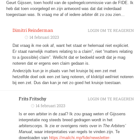
Geurt Gijssen, toen hoofd van de spelregelcommissie van de FIDE. Ik
heb dat toen voorgelegd en zijn antwoord was dat dat inderdaad
toegestaan was. Ik vraag me af of iedere arbiter dit zo zou zien…
Dimitri Reinderman
LOGIN OM TE REAGEREN
14 februari 2023
Dat vraag ik me ook af, want het staat er helemaal niet expliciet.
Er staat namelijk matters relating to a claim”, niet “matters relating
to a (possible) claim”. Wellicht dat er bedoeld wordt dat je mag
noteren dat er ergens een claim gedaan is.
Anderzijds kun je in plaats van het kruisje bij een zet met
hetzelfde doel ook een zet lang noteren, of kloktijd wel/niet noteren
bij een zet. Dus dan kan je net zo goed het kruisje toestaan.
Frits Fritschy
LOGIN OM TE REAGEREN
14 februari 2023
Is er een arbiter in de zaal? Ik zou graag weten of Gijssens
interpretatie nog steeds breed gedragen wordt in het
arbiterscorps. Ik zie er overigens niets over in
The Arbiters’
Manual
, waar interpretaties van regels te vinden zijn. Te
downloaden van
https://mailchi.mp/fide/newsletter-