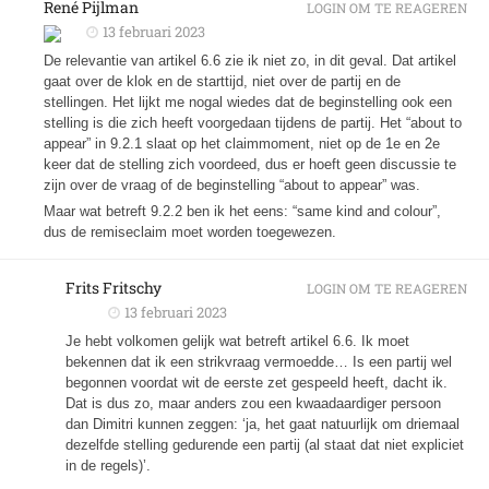
René Pijlman
LOGIN OM TE REAGEREN
13 februari 2023
De relevantie van artikel 6.6 zie ik niet zo, in dit geval. Dat artikel
gaat over de klok en de starttijd, niet over de partij en de
stellingen. Het lijkt me nogal wiedes dat de beginstelling ook een
stelling is die zich heeft voorgedaan tijdens de partij. Het “about to
appear” in 9.2.1 slaat op het claimmoment, niet op de 1e en 2e
keer dat de stelling zich voordeed, dus er hoeft geen discussie te
zijn over de vraag of de beginstelling “about to appear” was.
Maar wat betreft 9.2.2 ben ik het eens: “same kind and colour”,
dus de remiseclaim moet worden toegewezen.
Frits Fritschy
LOGIN OM TE REAGEREN
13 februari 2023
Je hebt volkomen gelijk wat betreft artikel 6.6. Ik moet
bekennen dat ik een strikvraag vermoedde… Is een partij wel
begonnen voordat wit de eerste zet gespeeld heeft, dacht ik.
Dat is dus zo, maar anders zou een kwaadaardiger persoon
dan Dimitri kunnen zeggen: ‘ja, het gaat natuurlijk om driemaal
dezelfde stelling gedurende een partij (al staat dat niet expliciet
in de regels)’.