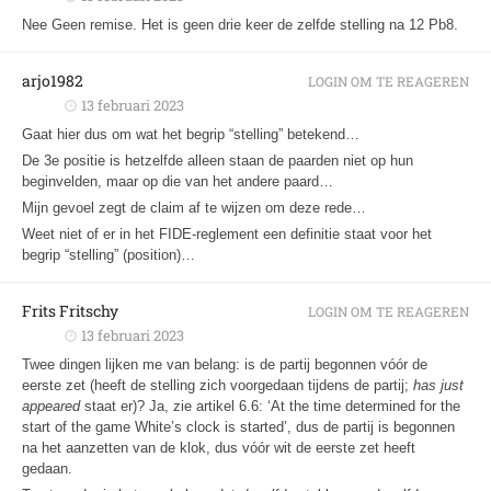
Nee Geen remise. Het is geen drie keer de zelfde stelling na 12 Pb8.
arjo1982
LOGIN OM TE REAGEREN
13 februari 2023
Gaat hier dus om wat het begrip “stelling” betekend…
De 3e positie is hetzelfde alleen staan de paarden niet op hun
beginvelden, maar op die van het andere paard…
Mijn gevoel zegt de claim af te wijzen om deze rede…
Weet niet of er in het FIDE-reglement een definitie staat voor het
begrip “stelling” (position)…
Frits Fritschy
LOGIN OM TE REAGEREN
13 februari 2023
Twee dingen lijken me van belang: is de partij begonnen vóór de
eerste zet (heeft de stelling zich voorgedaan tijdens de partij;
has just
appeared
staat er)? Ja, zie artikel 6.6: ‘At the time determined for the
start of the game White’s clock is started’, dus de partij is begonnen
na het aanzetten van de klok, dus vóór wit de eerste zet heeft
gedaan.