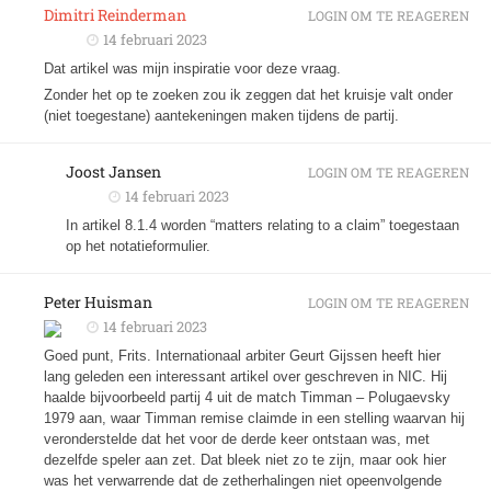
Dimitri Reinderman
LOGIN OM TE REAGEREN
14 februari 2023
Dat artikel was mijn inspiratie voor deze vraag.
Zonder het op te zoeken zou ik zeggen dat het kruisje valt onder
(niet toegestane) aantekeningen maken tijdens de partij.
Joost Jansen
LOGIN OM TE REAGEREN
14 februari 2023
In artikel 8.1.4 worden “matters relating to a claim” toegestaan
op het notatieformulier.
Peter Huisman
LOGIN OM TE REAGEREN
14 februari 2023
Goed punt, Frits. Internationaal arbiter Geurt Gijssen heeft hier
lang geleden een interessant artikel over geschreven in NIC. Hij
haalde bijvoorbeeld partij 4 uit de match Timman – Polugaevsky
1979 aan, waar Timman remise claimde in een stelling waarvan hij
veronderstelde dat het voor de derde keer ontstaan was, met
dezelfde speler aan zet. Dat bleek niet zo te zijn, maar ook hier
was het verwarrende dat de zetherhalingen niet opeenvolgende