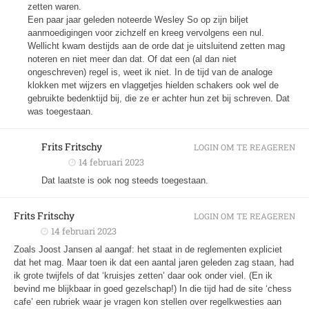
zetten waren.
Een paar jaar geleden noteerde Wesley So op zijn biljet
aanmoedigingen voor zichzelf en kreeg vervolgens een nul.
Wellicht kwam destijds aan de orde dat je uitsluitend zetten mag
noteren en niet meer dan dat. Of dat een (al dan niet
ongeschreven) regel is, weet ik niet. In de tijd van de analoge
klokken met wijzers en vlaggetjes hielden schakers ook wel de
gebruikte bedenktijd bij, die ze er achter hun zet bij schreven. Dat
was toegestaan.
Frits Fritschy
LOGIN OM TE REAGEREN
14 februari 2023
Dat laatste is ook nog steeds toegestaan.
Frits Fritschy
LOGIN OM TE REAGEREN
14 februari 2023
Zoals Joost Jansen al aangaf: het staat in de reglementen expliciet
dat het mag. Maar toen ik dat een aantal jaren geleden zag staan, had
ik grote twijfels of dat ‘kruisjes zetten’ daar ook onder viel. (En ik
bevind me blijkbaar in goed gezelschap!) In die tijd had de site ‘chess
cafe’ een rubriek waar je vragen kon stellen over regelkwesties aan