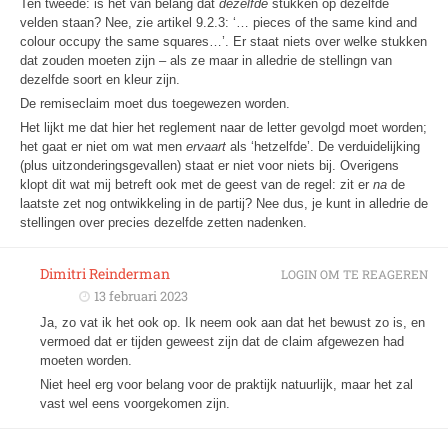
Ten tweede: is het van belang dat
dezelfde
stukken op dezelfde
velden staan? Nee, zie artikel 9.2.3: ‘… pieces of the same kind and
colour occupy the same squares…’. Er staat niets over welke stukken
dat zouden moeten zijn – als ze maar in alledrie de stellingn van
dezelfde soort en kleur zijn.
De remiseclaim moet dus toegewezen worden.
Het lijkt me dat hier het reglement naar de letter gevolgd moet worden;
het gaat er niet om wat men
ervaart
als ‘hetzelfde’. De verduidelijking
(plus uitzonderingsgevallen) staat er niet voor niets bij. Overigens
klopt dit wat mij betreft ook met de geest van de regel: zit er
na
de
laatste zet nog ontwikkeling in de partij? Nee dus, je kunt in alledrie de
stellingen over precies dezelfde zetten nadenken.
Dimitri Reinderman
LOGIN OM TE REAGEREN
13 februari 2023
Ja, zo vat ik het ook op. Ik neem ook aan dat het bewust zo is, en
vermoed dat er tijden geweest zijn dat de claim afgewezen had
moeten worden.
Niet heel erg voor belang voor de praktijk natuurlijk, maar het zal
vast wel eens voorgekomen zijn.