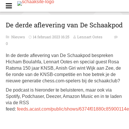
De derde aflevering van De Schaakpod
Nieuws
14 februari 2023 16:25
Lennart Ootes
0
In de derde aflevering van De Schaakpod bespreken
Hicham Boulahfa, Lennart Ootes en special guest Rosa
Ratsma 150 jaar KNSB, Anish Giri wint Wijk aan Zee, de
6e ronde van de KNSB-competitie en hoe betrek je de
nieuwe generatie chess.com-spelers bij de schaakclub?
De podcast is hieronder te beluisteren, maar ook via
Spotify, Podchaser, Deezer, Amazon Music en in te laden
via de RSS
feed:
feeds.acast.com/public/shows/6374f01880c85900114e