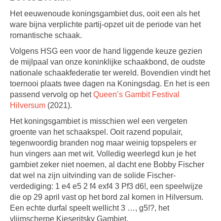
Het eeuwenoude koningsgambiet dus, ooit een als het
ware bijna verplichte partij-opzet uit de periode van het
romantische schaak.
Volgens HSG een voor de hand liggende keuze gezien
de mijlpaal van onze koninklijke schaakbond, de oudste
nationale schaakfederatie ter wereld. Bovendien vindt het
toernooi plaats twee dagen na Koningsdag. En het is een
passend vervolg op het
Queen’s Gambit Festival
Hilversum
(2021).
Het koningsgambiet is misschien wel een vergeten
groente van het schaakspel. Ooit razend populair,
tegenwoordig branden nog maar weinig topspelers er
hun vingers aan met wit. Volledig weerlegd kun je het
gambiet zeker niet noemen, al dacht ene Bobby Fischer
dat wel na zijn uitvinding van de solide Fischer-
verdediging: 1 e4 e5 2 f4 exf4 3 Pf3 d6!, een speelwijze
die op 29 april vast op het bord zal komen in Hilversum.
Een echte durfal speelt wellicht 3 …, g5!?, het
vlijmscherpe Kieseritsky Gambiet.