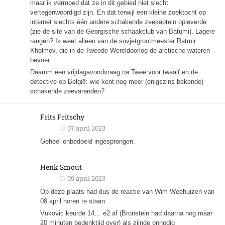
maar ik vermoed dat ze in dit gebied niet slecht
vertegenwoordigd zijn. En dat terwijl een kleine zoektocht op
internet slechts één andere schakende zeekaptein opleverde
(zie de site van de Georgische schaakclub van Batumi). Lagere
rangen? Ik weet alleen van de sovjetgrootmeester Ratmir
Kholmov, die in de Tweede Wereldoorlog de arctische wateren
bevoer.
Daarom een vrijdagavondvraag na Twee voor twaalf en de
detective op België: wie kent nog meer (enigszins bekende)
schakende zeevarenden?
Frits Fritschy
07 april 2023
Geheel onbedoeld ingesprongen.
Henk Smout
09 april 2023
Op deze plaats had dus de reactie van Wim Weehuizen van
08 april horen te staan.
Vukovic keurde 14… e2 af (Bronstein had daarna nog maar
20 minuten bedenktijd over) als zijnde onnodig