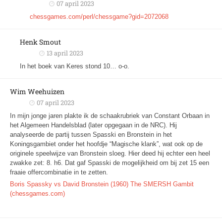
07 april 2023
chessgames.com/perl/chessgame?gid=2072068
Henk Smout
13 april 2023
In het boek van Keres stond 10… o-o.
Wim Weehuizen
07 april 2023
In mijn jonge jaren plakte ik de schaakrubriek van Constant Orbaan in
het Algemeen Handelsblad (later opgegaan in de NRC). Hij
analyseerde de partij tussen Spasski en Bronstein in het
Koningsgambiet onder het hoofdje “Magische klank”, wat ook op de
originele speelwijze van Bronstein sloeg. Hier deed hij echter een heel
zwakke zet: 8. h6. Dat gaf Spasski de mogelijkheid om bij zet 15 een
fraaie offercombinatie in te zetten.
Boris Spassky vs David Bronstein (1960) The SMERSH Gambit
(chessgames.com)