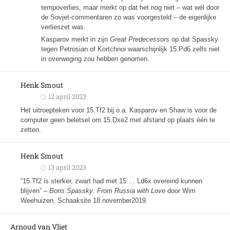
tempoverlies, maar merkt op dat het nog niet – wat wél door
de Sovjet-commentaren zo was voorgesteld – de eigenlijke
verlieszet was.
Kasparov merkt in zijn
Great Predecessors
op dat Spassky
tegen Petrosian of Kortchnoi waarschijnlijk 15.Pd6 zelfs niet
in overweging zou hebben genomen.
Henk Smout
12 april 2023
Het uitroepteken voor 15.Tf2 bij o.a. Kasparov en Shaw is voor de
computer geen beletsel om 15.Dxe2 met afstand op plaats één te
zetten.
Henk Smout
13 april 2023
“15.Tf2 is sterker, zwart had met 15 … Ld6x overeind kunnen
blijven” –
Boris Spassky: From Russia with Love
door Wim
Weehuizen, Schaaksite 18 november2019.
Arnoud van Vliet