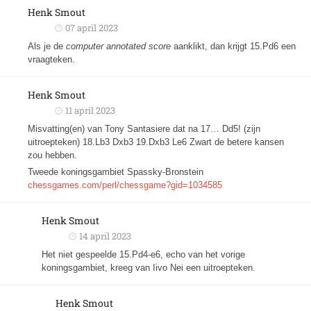
Henk Smout
07 april 2023
Als je de
computer annotated score
aanklikt, dan krijgt 15.Pd6 een
vraagteken.
Henk Smout
11 april 2023
Misvatting(en) van Tony Santasiere dat na 17… Dd5! (zijn
uitroepteken) 18.Lb3 Dxb3 19.Dxb3 Le6 Zwart de betere kansen
zou hebben.
Tweede koningsgambiet Spassky-Bronstein
chessgames.com/perl/chessgame?gid=1034585
Henk Smout
14 april 2023
Het niet gespeelde 15.Pd4-e6, echo van het vorige
koningsgambiet, kreeg van Iivo Nei een uitroepteken.
Henk Smout