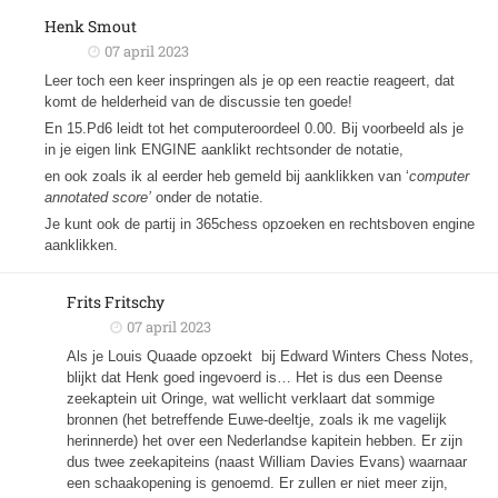
Henk Smout
07 april 2023
Leer toch een keer inspringen als je op een reactie reageert, dat
komt de helderheid van de discussie ten goede!
En 15.Pd6 leidt tot het computeroordeel 0.00. Bij voorbeeld als je
in je eigen link ENGINE aanklikt rechtsonder de notatie,
en ook zoals ik al eerder heb gemeld bij aanklikken van ‘
computer
annotated score’
onder de notatie.
Je kunt ook de partij in 365chess opzoeken en rechtsboven engine
aanklikken.
Frits Fritschy
07 april 2023
Als je Louis Quaade opzoekt bij Edward Winters Chess Notes,
blijkt dat Henk goed ingevoerd is… Het is dus een Deense
zeekaptein uit Oringe, wat wellicht verklaart dat sommige
bronnen (het betreffende Euwe-deeltje, zoals ik me vagelijk
herinnerde) het over een Nederlandse kapitein hebben. Er zijn
dus twee zeekapiteins (naast William Davies Evans) waarnaar
een schaakopening is genoemd. Er zullen er niet meer zijn,