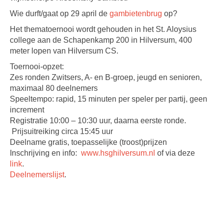
Wie durft/gaat op 29 april de
gambietenbrug
op?
Het thematoernooi wordt gehouden in het St. Aloysius
college aan de Schapenkamp 200 in Hilversum, 400
meter lopen van Hilversum CS.
Toernooi-opzet:
Zes ronden Zwitsers, A- en B-groep, jeugd en senioren,
maximaal 80 deelnemers
Speeltempo: rapid, 15 minuten per speler per partij, geen
increment
Registratie 10:00 – 10:30 uur, daarna eerste ronde.
Prijsuitreiking circa 15:45 uur
Deelname gratis, toepasselijke (troost)prijzen
Inschrijving en info:
www.hsghilversum.nl
of via deze
link
.
Deelnemerslijst
.