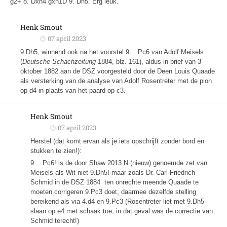
g2+ 8. Dxh4 gxh1D 9. Dh5. Erg leuk.
Henk Smout
07 april 2023
9.Dh5, winnend ook na het voorstel 9… Pc6 van Adolf Meisels
(
Deutsche Schachzeitung
1884, blz. 161), aldus in brief van 3
oktober 1882 aan de DSZ voorgesteld door de Deen Louis Quaade
als versterking van de analyse van Adolf Rosentreter met de pion
op d4 in plaats van het paard op c3.
Henk Smout
07 april 2023
Herstel (dat komt ervan als je iets opschrijft zonder bord en
stukken te zien!):
9… Pc6! is de door Shaw 2013 N (nieuw) genoemde zet van
Meisels als Wit niet 9.Dh5! maar zoals Dr. Carl Friedrich
Schmid in de DSZ 1884 ten onrechte meende Quaade te
moeten corrigeren 9.Pc3 doet, daarmee dezelfde stelling
bereikend als via 4.d4 en 9.Pc3 (Rosentreter liet met 9.Dh5
slaan op e4 met schaak toe, in dat geval was de correctie van
Schmid terecht!)