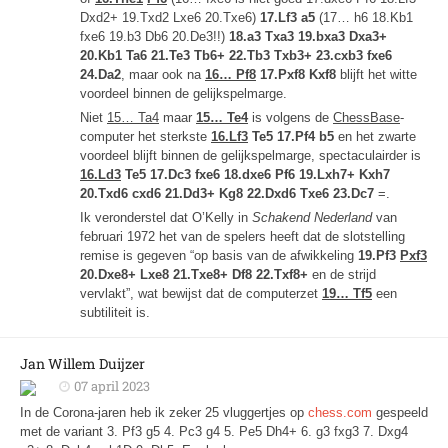
Dxd2+ 19.Txd2 Lxe6 20.Txe6)
17.Lf3 a5
(17… h6 18.Kb1
fxe6 19.b3 Db6 20.De3!!)
18.a3 Txa3 19.bxa3 Dxa3+
20.Kb1 Ta6 21.Te3 Tb6+ 22.Tb3 Txb3+ 23.cxb3 fxe6
24.Da2
, maar ook na
16… Pf8
17.Pxf8 Kxf8
blijft het witte
voordeel binnen de gelijkspelmarge.
Niet
15… Ta4
maar
15… Te4
is volgens de
ChessBase
-
computer het sterkste
16.Lf3
Te5 17.Pf4 b5
en het zwarte
voordeel blijft binnen de gelijkspelmarge, spectaculairder is
16.Ld3
Te5 17.Dc3 fxe6 18.dxe6 Pf6 19.Lxh7+ Kxh7
20.Txd6 cxd6 21.Dd3+ Kg8 22.Dxd6 Txe6 23.Dc7
=.
Ik veronderstel dat O’Kelly in
Schakend Nederland
van
februari 1972 het van de spelers heeft dat de slotstelling
remise is gegeven “op basis van de afwikkeling
19.Pf3
Pxf3
20.Dxe8+ Lxe8 21.Txe8+ Df8 22.Txf8+
en de strijd
vervlakt”, wat bewijst dat de computerzet
19… Tf5
een
subtiliteit is.
Jan Willem Duijzer
07 april 2023
In de Corona-jaren heb ik zeker 25 vluggertjes op
chess.com
gespeeld
met de variant 3. Pf3 g5 4. Pc3 g4 5. Pe5 Dh4+ 6. g3 fxg3 7. Dxg4