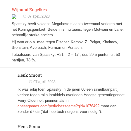
Wijnand Engelkes
07 april 2023
Spassky heeft volgens Megabase slechts tweemaal verloren met
het Koningsgambiet. Beide in simultaans, tegen Motwani en Lane,
behoorlijk sterke spelers.
Hij won er o.a. mee tegen Fischer, Karpov, Z. Polgar, Kholmov,
Bronstein, Averbach, Furman en Portisch.
Totaalscore van Spassky: +31 – 2 = 17 , dus 39,5 punten uit 50
partijen, 78 %.
Henk Smout
07 april 2023
Ik was erbij toen Spassky in de jaren 60 een simultaanpartij
verloor tegen mijn inmiddels overleden Haagse generatiegenoot
Ferry Oldenhof, pionnen als in
chessgames.com/perl/chessgame?gid=1076492
maar dan
zonder d7-d5 (“dat hep toch nergens voor nodig!”).
Henk Smout