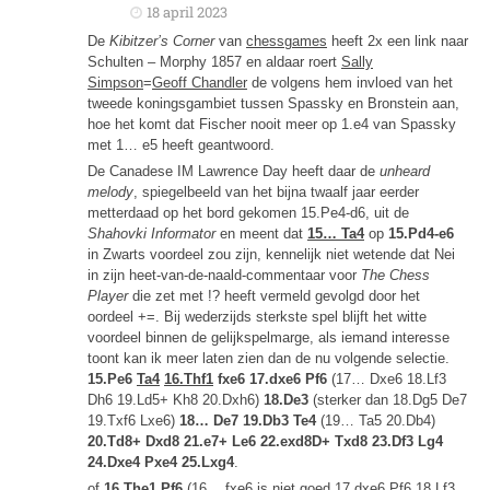
18 april 2023
De
Kibitzer’s Corner
van
chessgames
heeft 2x een link naar
Schulten – Morphy 1857 en aldaar roert
Sally
Simpson
=
Geoff Chandler
de volgens hem invloed van het
tweede koningsgambiet tussen Spassky en Bronstein aan,
hoe het komt dat Fischer nooit meer op 1.e4 van Spassky
met 1… e5 heeft geantwoord.
De Canadese IM Lawrence Day heeft daar de
unheard
melody
, spiegelbeeld van het bijna twaalf jaar eerder
metterdaad op het bord gekomen 15.Pe4-d6, uit de
Shahovki Informator
en meent dat
15… Ta4
op
15.Pd4-e6
in Zwarts voordeel zou zijn, kennelijk niet wetende dat Nei
in zijn heet-van-de-naald-commentaar voor
The Chess
Player
die zet met !? heeft vermeld gevolgd door het
oordeel +=. Bij wederzijds sterkste spel blijft het witte
voordeel binnen de gelijkspelmarge, als iemand interesse
toont kan ik meer laten zien dan de nu volgende selectie.
15.Pe6
Ta4
16.Thf1
fxe6 17.dxe6 Pf6
(17… Dxe6 18.Lf3
Dh6 19.Ld5+ Kh8 20.Dxh6)
18.De3
(sterker dan 18.Dg5 De7
19.Txf6 Lxe6)
18… De7 19.Db3 Te4
(19… Ta5 20.Db4)
20.Td8+ Dxd8 21.e7+ Le6 22.exd8D+ Txd8 23.Df3 Lg4
24.Dxe4 Pxe4 25.Lxg4
.
of
16.The1
Pf6
(16… fxe6 is niet goed 17.dxe6 Pf6 18.Lf3