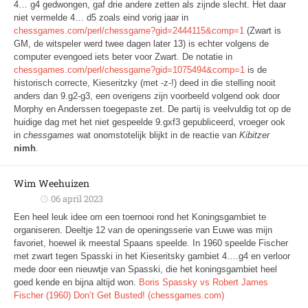
4… g4 gedwongen, gaf drie andere zetten als zijnde slecht. Het daar
niet vermelde 4… d5 zoals eind vorig jaar in
chessgames.com/perl/chessgame?gid=2444115&comp=1
(Zwart is
GM, de witspeler werd twee dagen later 13) is echter volgens de
computer evengoed iets beter voor Zwart. De notatie in
chessgames.com/perl/chessgame?gid=1075494&comp=1
is de
historisch correcte, Kieseritzky (met -z-!) deed in die stelling nooit
anders dan 9.g2-g3, een overigens zijn voorbeeld volgend ook door
Morphy en Anderssen toegepaste zet. De partij is veelvuldig tot op de
huidige dag met het niet gespeelde 9.gxf3 gepubliceerd, vroeger ook
in
chessgames
wat onomstotelijk blijkt in de reactie van
Kibitzer
nimh
.
Wim Weehuizen
06 april 2023
Een heel leuk idee om een toernooi rond het Koningsgambiet te
organiseren. Deeltje 12 van de openingsserie van Euwe was mijn
favoriet, hoewel ik meestal Spaans speelde. In 1960 speelde Fischer
met zwart tegen Spasski in het Kieseritsky gambiet 4….g4 en verloor
mede door een nieuwtje van Spasski, die het koningsgambiet heel
goed kende en bijna altijd won.
Boris Spassky vs Robert James
Fischer (1960) Don’t Get Busted! (chessgames.com)