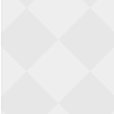
Zwolle Zuid Schaakt! Terrassentoernooi
voor duo’s
5 september 2026 · Zwolle
22e Hans Sandbrink Memorial
5 september 2026 · Utrecht
Open Kampioenschap Gouda 2026
5 september 2026 · Gouda