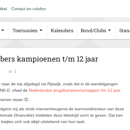
tikel
Contact en colofon
Toernooien
Kalenders
Bond/Clubs
Stan
bers kampioenen t/m 12 jaar
2
naar de top afgelegd via Rijswijk, zoals dat in de wandelgangen
t NK-D, ofwel de
Nederlandse jeugdkampioenschappen t/m 12 jaar
.
 namen staan 😊.
volgens mij als sinds mensenheugenis de toernooidirecteur van deze
nimale (financiële) middelen deze titelstrijd vorm te geven. Dat kan
 kwijten zich ook altijd uitstekend van hun taak.