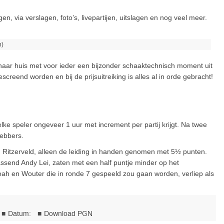
en, via verslagen, foto’s, livepartijen, uitslagen en nog veel meer.
n)
 naar huis met voor ieder een bijzonder schaaktechnisch moment uit
screend worden en bij de prijsuitreiking is alles al in orde gebracht!
elke speler ongeveer 1 uur met increment per partij krijgt. Na twee
hebbers.
h Ritzerveld, alleen de leiding in handen genomen met 5½ punten.
assend Andy Lei, zaten met een half puntje minder op het
Noah en Wouter die in ronde 7 gespeeld zou gaan worden, verliep als