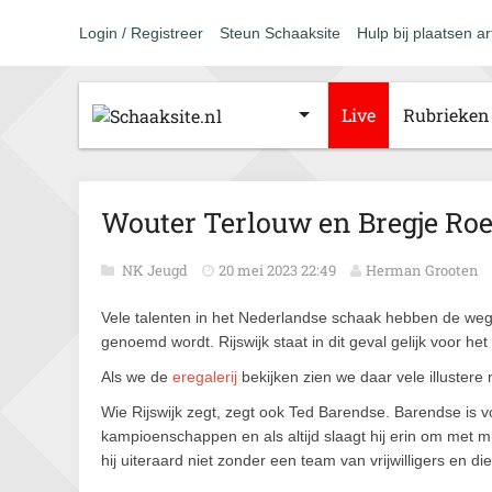
Login / Registreer
Steun Schaaksite
Hulp bij plaatsen ar
Live
Rubrieken
Wouter Terlouw en Bregje Roe
NK Jeugd
20 mei 2023 22:49
Herman Grooten
Vele talenten in het Nederlandse schaak hebben de weg 
genoemd wordt. Rijswijk staat in dit geval gelijk voor he
Als we de
eregalerij
bekijken zien we daar vele illustere
Wie Rijswijk zegt, zegt ook Ted Barendse. Barendse is 
kampioenschappen en als altijd slaagt hij erin om met mi
hij uiteraard niet zonder een team van vrijwilligers en die