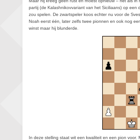
Maar hij kreeg geen rust en moest opnieuw – net als in 
partij (de Kalashnikovvariant van het Siciliaans) op ee
zou spelen. De zwartspeler koos echter nu voor de Svesh
Noah eerst één, later zelfs twee pionnen en ook nog ee
winst maar hij blunderde.
In deze stelling staat wit een kwaliteit en een pion voor