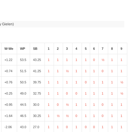
y Gielen)
W-We
WP
SB
1
2
3
4
5
6
7
8
9
+1.22
53.5
43.25
1
1
1
1
1
0
½
1
1
+0.74
51.5
41.25
1
1
½
1
1
1
0
1
1
+0.76
50.5
39.75
1
1
1
1
0
1
1
1
½
+0.25
49.0
32.75
1
1
0
0
1
1
1
1
½
+0.95
44.5
30.0
1
0
½
1
1
1
0
1
1
+1.64
46.5
30.25
1
½
½
0
1
1
0
1
1
-2.06
43.0
27.0
1
1
0
1
0
0
1
1
1