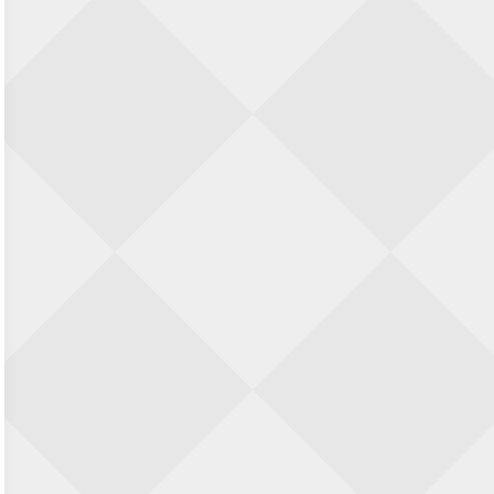
Nazomervierkampentoernooi 2026
28 augustus 2026 · Assen
KC Open
28 augustus 2026 · Haarlem
11e Goirles Weekend Kampioenschap
28 augustus 2026 · Goirle
Keisnel Schaaktoernooi
29 augustus 2026 · Amersfoort
Kroeg & Loper Leiden
30 augustus 2026 · Leiden
Open Schaakkampioenschap van
Arnhem
4 september 2026 · ARNHEM
Groninger stappenkampioenschap
5 september 2026 · Groningen