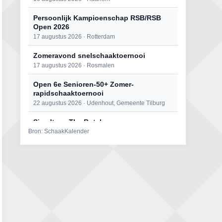
Persoonlijk Kampioenschap RSB/RSB
Open 2026
17 augustus 2026 · Rotterdam
Zomeravond snelschaaktoernooi
17 augustus 2026 · Rosmalen
Open 6e Senioren-50+ Zomer-
rapidschaaktoernooi
22 augustus 2026 · Udenhout, Gemeente Tilburg
Simultaan The Butcher
Bron: SchaakKalender
22 augustus 2026 · Utrecht
Mat op ‘t Wad
22 augustus 2026 · Den Burg, Texel
2e Utrechts kroegloperstoernooi
23 augustus 2026 · Utrecht
Open Eemlandtoernooi 2026
25 augustus 2026 · Bunschoten-Spakenburg