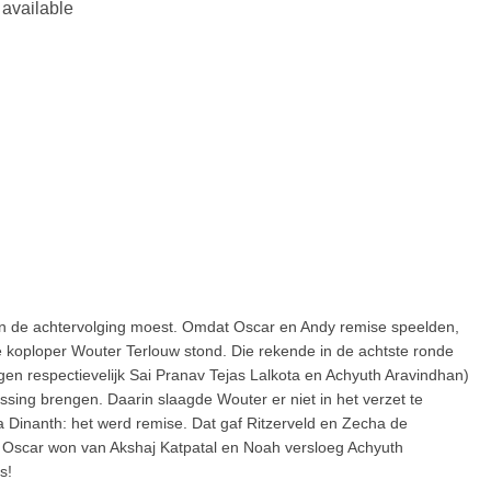
u in de achtervolging moest. Omdat Oscar en Andy remise speelden,
e koploper Wouter Terlouw stond. Die rekende in de achtste ronde
egen respectievelijk Sai Pranav Tejas Lalkota en Achyuth Aravindhan)
ing brengen. Daarin slaagde Wouter er niet in het verzet te
a Dinanth: het werd remise. Dat gaf Ritzerveld en Zecha de
 Oscar won van Akshaj Katpatal en Noah versloeg Achyuth
s!