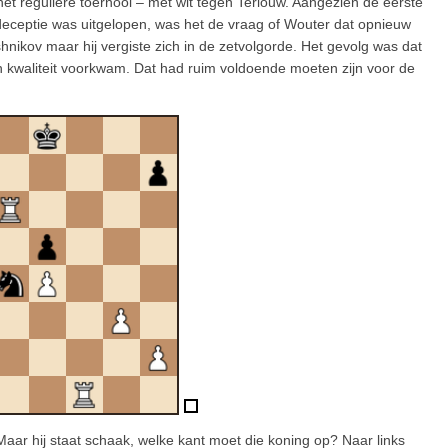
het reguliere toernooi – met wit tegen Terlouw. Aangezien de eerste
n deceptie was uitgelopen, was het de vraag of Wouter dat opnieuw
nikov maar hij vergiste zich in de zetvolgorde. Het gevolg was dat
n kwaliteit voorkwam. Dat had ruim voldoende moeten zijn voor de
. Maar hij staat schaak, welke kant moet die koning op? Naar links