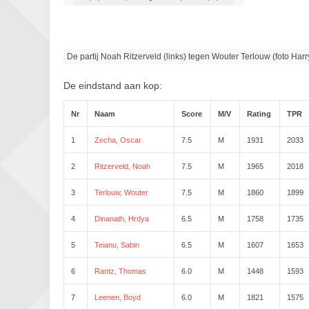
De partij Noah Ritzerveld (links) tegen Wouter Terlouw (foto Harr
De eindstand aan kop:
Nr
Naam
Score
M/V
Rating
TPR
1
Zecha, Oscar
7.5
M
1931
2033
2
Ritzerveld, Noah
7.5
M
1965
2018
3
Terlouw, Wouter
7.5
M
1860
1899
4
Dinanath, Hrdya
6.5
M
1758
1735
5
Teianu, Sabin
6.5
M
1607
1653
6
Rantz, Thomas
6.0
M
1448
1593
7
Leenen, Boyd
6.0
M
1821
1575