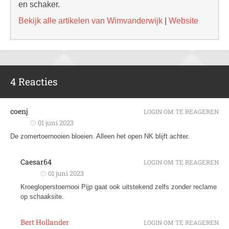
en schaker.
Bekijk alle artikelen van Wimvanderwijk
|
Website
4 Reacties
coenj
LOGIN OM TE REAGEREN
01 juni 2023
De zomertoernooien bloeien. Alleen het open NK blijft achter.
Caesar64
LOGIN OM TE REAGEREN
01 juni 2023
Kroegloperstoernooi Pijp gaat ook uitstekend zelfs zonder reclame
op schaaksite.
Bert Hollander
LOGIN OM TE REAGEREN