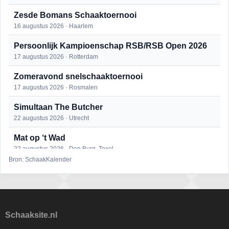
Zesde Bomans Schaaktoernooi
16 augustus 2026 · Haarlem
Persoonlijk Kampioenschap RSB/RSB Open 2026
17 augustus 2026 · Rotterdam
Zomeravond snelschaaktoernooi
17 augustus 2026 · Rosmalen
Simultaan The Butcher
22 augustus 2026 · Utrecht
Mat op ‘t Wad
22 augustus 2026 · Den Burg, Texel
Bron: SchaakKalender
Open 6e Senioren-50+ Zomer-rapidschaaktoernooi
22 augustus 2026 · Udenhout, Gemeente Tilburg
2e Utrechts kroegloperstoernooi
23 augustus 2026 · Utrecht
Schaaksite.nl