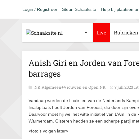
Login / Registreer
Steun Schaaksite
Hulp bij plaatsen ar
Live
Rubrieken
Anish Giri en Jorden van Fore
barrages
NK Algemeen+Vrouwen en Open NK
7 juli 2023 19
Vandaag worden de finalisten van de Nederlands Kamp
finaleplaats heeft Jorden van Foreest, die door zijn ove
Daarvoor moet hij wel het witte initiatief van L’Ami in 
Warmerdam. Gisteren hadden ze een scherpe partij met
<foto’s volgen later>