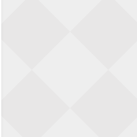
23 augustus 2026 · Utrecht
Open Eemlandtoernooi 2026
25 augustus 2026 · Bunschoten-Spakenburg
Nazomervierkampentoernooi 2026
28 augustus 2026 · Assen
KC Open
28 augustus 2026 · Haarlem
11e Goirles Weekend Kampioenschap
28 augustus 2026 · Goirle
Keisnel Schaaktoernooi
29 augustus 2026 · Amersfoort
Kroeg & Loper Leiden
30 augustus 2026 · Leiden
Open Schaakkampioenschap van
Arnhem
4 september 2026 · ARNHEM