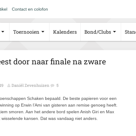
tikel
Contact en colofon
Toernooien
Kalenders
Bond/Clubs
Stan
est door naar finale na zware
:19
Daniël Zevenhuizen
5
ioenschappen Schaken bepaald. De beste papieren voor een
rwinning op Erwin l’Ami van gisteren aan remise genoeg heeft.
de kiem smoren. Aan het andere bord spelen Anish Giri en Max
 wisselende kansen. Dat was vandaag niet anders.