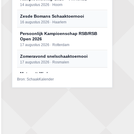
14 augustus 2026 · Hoorn
Zesde Bomans Schaaktoernooi
16 augustus 2026 · Haarlem
Persoonlijk Kampioenschap RSB/RSB
Open 2026
17 augustus 2026 · Rotterdam
Zomeravond snelschaaktoernooi
17 augustus 2026 · Rosmalen
Mat op ‘t Wad
Bron: SchaakKalender
22 augustus 2026 · Den Burg, Texel
Open 6e Senioren-50+ Zomer-
rapidschaaktoernooi
22 augustus 2026 · Udenhout, Gemeente Tilburg
Simultaan The Butcher
22 augustus 2026 · Utrecht
2e Utrechts kroegloperstoernooi