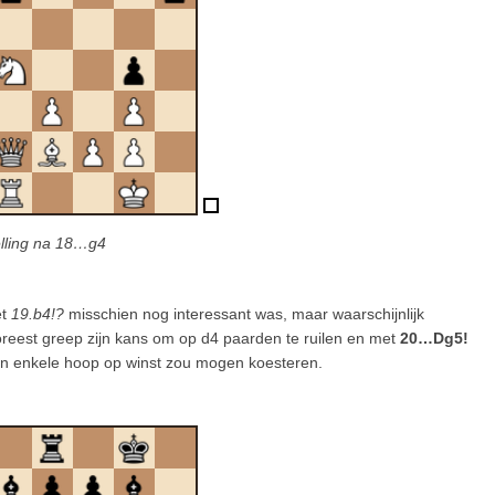
elling na 18…g4
et
19.b4!?
misschien nog interessant was, maar waarschijnlijk
Foreest greep zijn kans om op d4 paarden te ruilen en met
20…Dg5!
een enkele hoop op winst zou mogen koesteren.