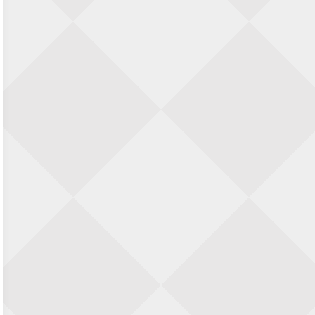
SIOK Rapid Schaaktoernooi
5 september 2026 · Oosterhout
Jan Schut Rapidtoernooi
5 september 2026 · Groningen
Kroeglopertoernooi Putten
5 september 2026 · Putten