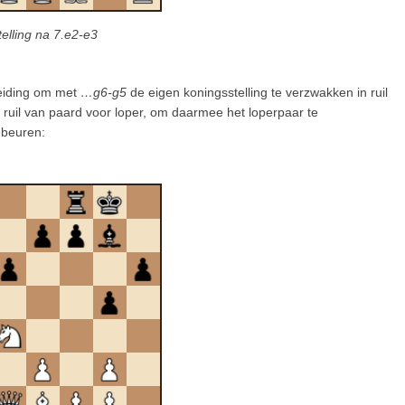
telling na 7.e2-e3
leiding om met
…g6-g5
de eigen koningsstelling te verzwakken in ruil
 ruil van paard voor loper, om daarmee het loperpaar te
ebeuren: