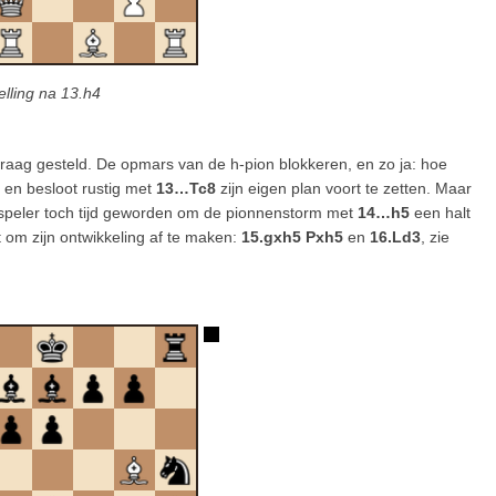
elling na 13.h4
 vraag gesteld. De opmars van de h-pion blokkeren, en zo ja: hoe
en besloot rustig met
13…Tc8
zijn eigen plan voort te zetten. Maar
speler toch tijd geworden om de pionnenstorm met
14…h5
een halt
et om zijn ontwikkeling af te maken:
15.gxh5 Pxh5
en
16.Ld3
, zie