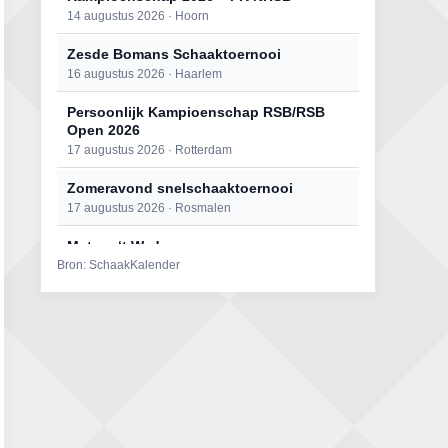
14 augustus 2026 · Hoorn
Zesde Bomans Schaaktoernooi
16 augustus 2026 · Haarlem
Persoonlijk Kampioenschap RSB/RSB
Open 2026
17 augustus 2026 · Rotterdam
Zomeravond snelschaaktoernooi
17 augustus 2026 · Rosmalen
Mat op ‘t Wad
Bron: SchaakKalender
22 augustus 2026 · Den Burg, Texel
Open 6e Senioren-50+ Zomer-
rapidschaaktoernooi
22 augustus 2026 · Udenhout, Gemeente Tilburg
Simultaan The Butcher
22 augustus 2026 · Utrecht
2e Utrechts kroegloperstoernooi