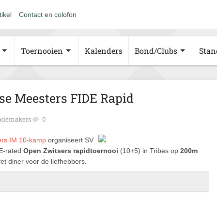
tikel
Contact en colofon
Toernooien
Kalenders
Bond/Clubs
Stan
tse Meesters FIDE Rapid
Rademakers
0
ers IM 10-kamp
organiseert SV
E-rated
Open Zwitsers rapidtoernooi
(10+5) in Tribes op
200m
t diner voor de liefhebbers.