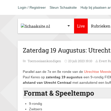
Login / Registreer
Steun Schaaksite
Hulp bij plaatsen ar
Live
Rubrieken
Zaterdag 19 Augustus: Utrech
Toernooiaankondigen
23 juli 2023 19:10
Evert 
Paralle
l aan de 7e en 8e ronde van de
Utrechtse Meest
Paul Keres op
zaterd
ag 19 augustus
een 9-rondig FID
afstand van Utrecht Centraal
met aansluitend een buffe
Format & Speeltempo
9-rondig
Zwitsers