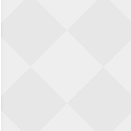
23 augustus 2026 · Utrecht
Open Eemlandtoernooi 2026
25 augustus 2026 · Bunschoten-Spakenburg
Nazomervierkampentoernooi 2026
28 augustus 2026 · Assen
KC Open
28 augustus 2026 · Haarlem
11e Goirles Weekend Kampioenschap
28 augustus 2026 · Goirle
Keisnel Schaaktoernooi
29 augustus 2026 · Amersfoort
Kroeg & Loper Leiden
30 augustus 2026 · Leiden
Open Schaakkampioenschap van
Arnhem
4 september 2026 · ARNHEM