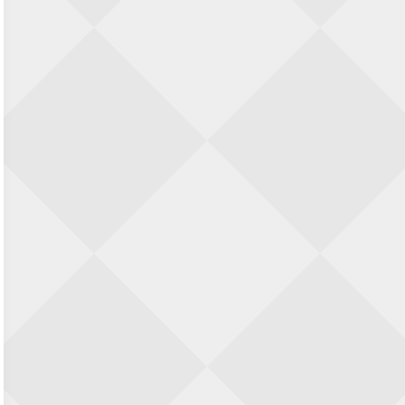
SIOK Rapid Schaaktoernooi
5 september 2026 · Oosterhout
Jan Schut Rapidtoernooi
5 september 2026 · Groningen
Kroeglopertoernooi Putten
5 september 2026 · Putten