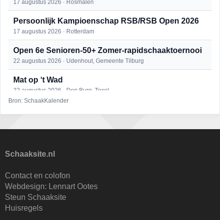
17 augustus 2026 · Rosmalen
Persoonlijk Kampioenschap RSB/RSB Open 2026
17 augustus 2026 · Rotterdam
Open 6e Senioren-50+ Zomer-rapidschaaktoernooi
22 augustus 2026 · Udenhout, Gemeente Tilburg
Mat op ‘t Wad
22 augustus 2026 · Den Burg, Texel
Bron: SchaakKalender
Simultaan The Butcher
22 augustus 2026 · Utrecht
2e Utrechts kroegloperstoernooi
23 augustus 2026 · Utrecht
Schaaksite.nl
Open Eemlandtoernooi 2026
Contact en colofon
25 augustus 2026 · Bunschoten-Spakenburg
Webdesign:
Lennart Ootes
Steun Schaaksite
Nazomervierkampentoernooi 2026
Huisregels
28 augustus 2026 · Assen