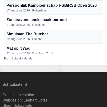
Persoonlijk Kampioenschap RSB/RSB Open 2026
17 augustus 2026 · Rotterdam
Zomeravond snelschaaktoernooi
17 augustus 2026 · Rosmalen
Simultaan The Butcher
22 augustus 2026 · Utrecht
Mat op ‘t Wad
22 augustus 2026 · Den Burg, Texel
Bron: SchaakKalender
Open 6e Senioren-50+ Zomer-rapidschaaktoernooi
22 augustus 2026 · Udenhout, Gemeente Tilburg
2e Utrechts kroegloperstoernooi
23 augustus 2026 · Utrecht
Schaaksite.nl
Open Eemlandtoernooi 2026
Contact en colofon
25 augustus 2026 · Bunschoten-Spakenburg
Webdesign:
Lennart Ootes
Steun Schaaksite
Nazomervierkampentoernooi 2026