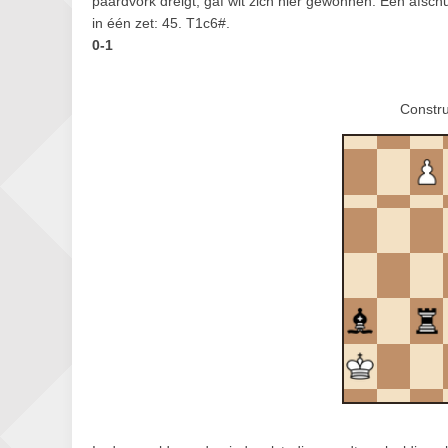
paardvork dreigt, gaf wit zich hier gewonnen. Een afsch
in één zet: 45. T1c6#.
0-1
Constru