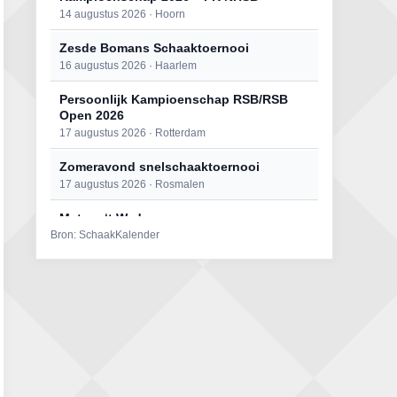
14 augustus 2026 · Hoorn
Zesde Bomans Schaaktoernooi
16 augustus 2026 · Haarlem
Persoonlijk Kampioenschap RSB/RSB
Open 2026
17 augustus 2026 · Rotterdam
Zomeravond snelschaaktoernooi
17 augustus 2026 · Rosmalen
Mat op ‘t Wad
Bron: SchaakKalender
22 augustus 2026 · Den Burg, Texel
Open 6e Senioren-50+ Zomer-
rapidschaaktoernooi
22 augustus 2026 · Udenhout, Gemeente Tilburg
Simultaan The Butcher
22 augustus 2026 · Utrecht
2e Utrechts kroegloperstoernooi