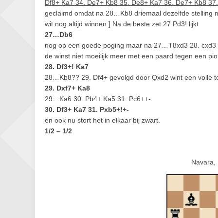
Df8+ Ka7 34. De7+ Kb8 35. De8+ Ka7 36. De7+ Kb8 37
geclaimd omdat na 28…Kb8 driemaal dezelfde stelling me
wit nog altijd winnen.] Na de beste zet 27.Pd3! lijkt
27…Db6
nog op een goede poging maar na 27…T8xd3 28. cxd3 T
de winst niet moeilijk meer met een paard tegen een pio
28. Df3+! Ka7
28…Kb8?? 29. Df4+ gevolgd door Qxd2 wint een volle t
29. Dxf7+ Ka8
29…Ka6 30. Pb4+ Ka5 31. Pc6++-
30. Df3+ Ka7 31. Pxb5+!+-
en ook nu stort het in elkaar bij zwart.
1/2 – 1/2
Navara,