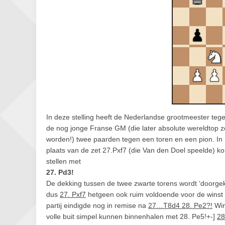
In deze stelling heeft de Nederlandse grootmeester teg
de nog jonge Franse GM (die later absolute wereldtop 
worden!) twee paarden tegen een toren en een pion. In
plaats van de zet 27.Pxf7 (die Van den Doel speelde) kon
stellen met
27. Pd3!
De dekking tussen de twee zwarte torens wordt ‘doorgekn
dus
27. Pxf7
hetgeen ook ruim voldoende voor de winst zou
partij eindigde nog in remise na
27…T8d4 28. Pe2?!
Win
volle buit simpel kunnen binnenhalen met 28. Pe5!+-]
28