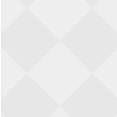
SIOK Rapid Schaaktoernooi
5 september 2026 · Oosterhout
Jan Schut Rapidtoernooi
5 september 2026 · Groningen
Kroeglopertoernooi Putten
5 september 2026 · Putten