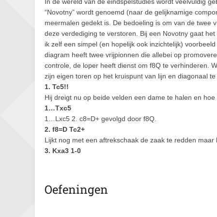
In de wereld van de eindspelstudies wordt veelvuldig ge
“Novotny” wordt genoemd (naar de gelijknamige componis
meermalen gedekt is. De bedoeling is om van de twee vij
deze verdediging te verstoren. Bij een Novotny gaat het
ik zelf een simpel (en hopelijk ook inzichtelijk) voorbee
diagram heeft twee vrijpionnen die allebei op promovere
controle, de loper heeft dienst om f8Q te verhinderen. W
zijn eigen toren op het kruispunt van lijn en diagonaal t
1. Tc5!!
Hij dreigt nu op beide velden een dame te halen en hoe
1…Txc5
1…Lxc5 2. c8=D+ gevolgd door f8Q.
2. f8=D Tc2+
Lijkt nog met een aftrekschaak de zaak te redden maar 
3. Kxa3 1-0
Oefeningen