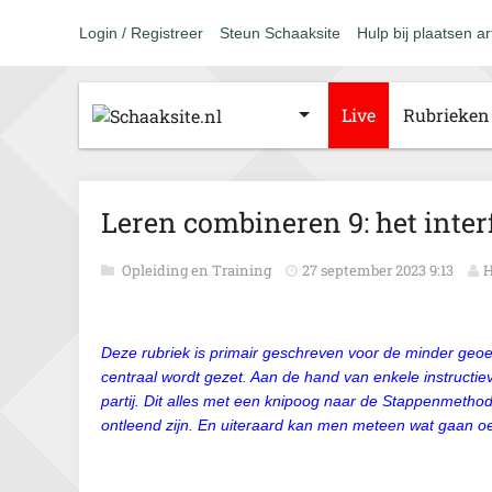
Login / Registreer
Steun Schaaksite
Hulp bij plaatsen ar
Live
Rubrieken
Leren combineren 9: het inter
Opleiding en Training
27 september 2023 9:13
H
Deze rubriek is primair geschreven voor de minder geo
centraal wordt gezet. Aan de hand van enkele instruct
partij. Dit alles met een knipoog naar de Stappenmetho
ontleend zijn. En uiteraard kan men meteen wat gaan oe