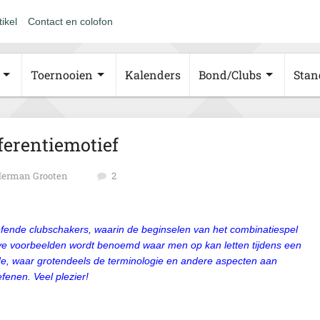
tikel
Contact en colofon
Toernooien
Kalenders
Bond/Clubs
Stan
ferentiemotief
erman Grooten
2
efende clubschakers, waarin de beginselen van het combinatiespel
ieve voorbeelden wordt benoemd waar men op kan letten tijdens een
de, waar grotendeels de terminologie en andere aspecten aan
fenen. Veel plezier!