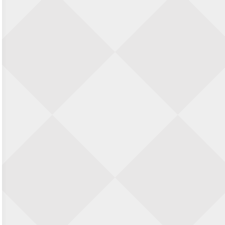
23 augustus 2026 · Utrecht
Open Eemlandtoernooi 2026
25 augustus 2026 · Bunschoten-Spakenburg
Nazomervierkampentoernooi 2026
28 augustus 2026 · Assen
KC Open
28 augustus 2026 · Haarlem
11e Goirles Weekend Kampioenschap
28 augustus 2026 · Goirle
Keisnel Schaaktoernooi
29 augustus 2026 · Amersfoort
Kroeg & Loper Leiden
30 augustus 2026 · Leiden
Open Schaakkampioenschap van
Arnhem
4 september 2026 · ARNHEM