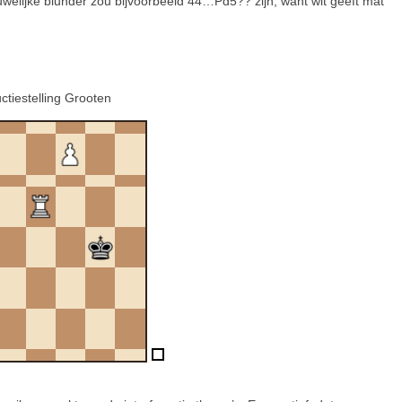
uwelijke blunder zou bijvoorbeeld 44…Pd5?? zijn, want wit geeft mat
ctiestelling Grooten