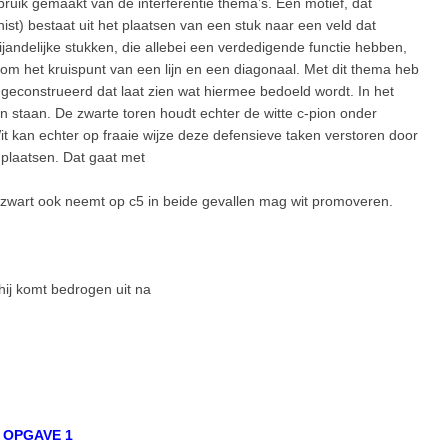
bruik gemaakt van de interferentie thema’s. Een motief, dat
t) bestaat uit het plaatsen van een stuk naar een veld dat
andelijke stukken, die allebei een verdedigende functie hebben,
 om het kruispunt van een lijn en een diagonaal. Met dit thema heb
ld geconstrueerd dat laat zien wat hiermee bedoeld wordt. In het
n staan. De zwarte toren houdt echter de witte c-pion onder
it kan echter op fraaie wijze deze defensieve taken verstoren door
e plaatsen. Dat gaat met
 zwart ook neemt op c5 in beide gevallen mag wit promoveren.
hij komt bedrogen uit na
OPGAVE 1