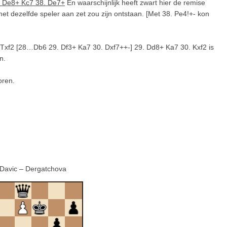
. De8+ Kc7 38. De7+
En waarschijnlijk heeft zwart hier de remise
t dezelfde speler aan zet zou zijn ontstaan. [Met 38. Pe4!+- kon
xf2 [28…Db6 29. Df3+ Ka7 30. Dxf7++-] 29. Dd8+ Ka7 30. Kxf2 is
n.
oren.
 Davic – Dergatchova