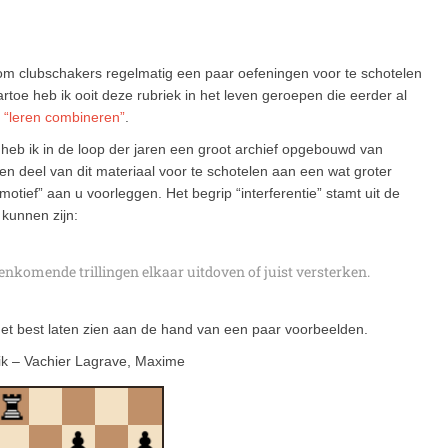
k om clubschakers regelmatig een paar oefeningen voor te schotelen
rtoe heb ik ooit deze rubriek in het leven geroepen die eerder al
k
“leren combineren”
.
n heb ik in de loop der jaren een groot archief opgebouwd van
een deel van dit materiaal voor te schotelen aan een wat groter
e-motief” aan u voorleggen. Het begrip “interferentie” stamt uit de
 kunnen zijn:
menkomende trillingen elkaar uitdoven of juist versterken.
et best laten zien aan de hand van een paar voorbeelden.
ik – Vachier Lagrave, Maxime