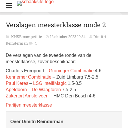
Verslagen meesterklasse ronde 2
KNSB-competitie
12 oktober 2023 19:34
Dimitri
Reinderman
4
De verslagen van de tweede ronde van de
meesterklasse, zover beschikbaar:
Charlois Europoort –
Groninger Combinatie
4-6
Kennemer Combinatie
– Zuid Limburg 7.5-2.5
Paul Keres
–
LSG IntelliMagic
1.5-8.5
Apeldoorn
–
De Waagtoren
7.5-2.5
Zukertort Amstelveen
– HMC Den Bosch 4-6
Partijen meesterklasse
Over Dimitri Reinderman