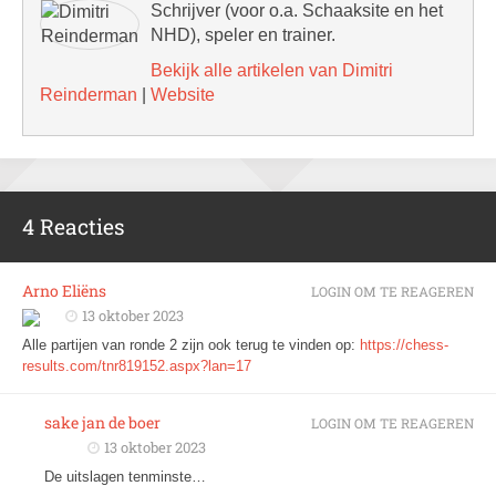
Schrijver (voor o.a. Schaaksite en het
NHD), speler en trainer.
Bekijk alle artikelen van Dimitri
Reinderman
|
Website
4 Reacties
Arno Eliëns
LOGIN OM TE REAGEREN
13 oktober 2023
Alle partijen van ronde 2 zijn ook terug te vinden op:
https://chess-
results.com/tnr819152.aspx?lan=17
sake jan de boer
LOGIN OM TE REAGEREN
13 oktober 2023
De uitslagen tenminste…