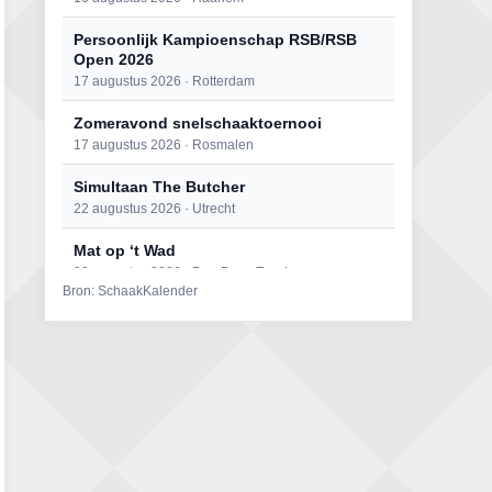
Persoonlijk Kampioenschap RSB/RSB
Open 2026
17 augustus 2026 · Rotterdam
Zomeravond snelschaaktoernooi
17 augustus 2026 · Rosmalen
Simultaan The Butcher
22 augustus 2026 · Utrecht
Mat op ‘t Wad
22 augustus 2026 · Den Burg, Texel
Bron: SchaakKalender
Open 6e Senioren-50+ Zomer-
rapidschaaktoernooi
22 augustus 2026 · Udenhout, Gemeente Tilburg
2e Utrechts kroegloperstoernooi
23 augustus 2026 · Utrecht
Open Eemlandtoernooi 2026
25 augustus 2026 · Bunschoten-Spakenburg