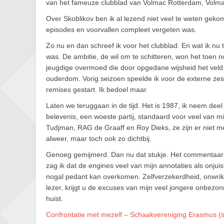
van het fameuze clubblad van Volmac Rotterdam, Volm
Over Skoblikov ben ik al lezend niet veel te weten ge
episodes en voorvallen compleet vergeten was.
Zo nu en dan schreef ik voor het clubblad. En wat ik nu t
was. De ambitie, de wil om te schitteren, won het toen n
jeugdige overmoed die door opgedane wijsheid het veld 
ouderdom. Vorig seizoen speelde ik voor de externe zes
remises gestart. Ik bedoel maar.
Laten we teruggaan in de tijd. Het is 1987, ik neem de
belevenis, een woeste partij, standaard voor veel van mijn 
Tudjman, RAG de Graaff en Roy Dieks, ze zijn er niet 
alweer, maar toch ook zo dichtbij.
Genoeg gemijmerd. Dan nu dat stukje. Het commentaar bi
zag ik dat de engines veel van mijn annotaties als onjui
nogal pedant kan overkomen. Zelfverzekerdheid, onwrik
lezer, krijgt u de excuses van mijn veel jongere onbezo
huist.
Confrontatie met mezelf – Schaakvereniging Erasmus (