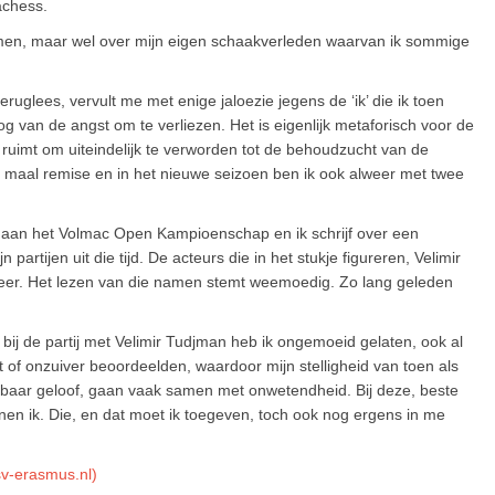
achess.
komen, maar wel over mijn eigen schaakverleden waarvan ik sommige
eruglees, vervult me met enige jaloezie jegens de ‘ik’ die ik toen
og van de angst om te verliezen. Het is eigenlijk metaforisch voor de
ruimt om uiteindelijk te verworden tot de behoudzucht van de
 maal remise en in het nieuwe seizoen ben ik ook alweer met twee
el aan het Volmac Open Kampioenschap en ik schrijf over een
partijen uit die tijd. De acteurs die in het stukje figureren, Velimir
meer. Het lezen van die namen stemt weemoedig. Zo lang geleden
j de partij met Velimir Tudjman heb ik ongemoeid gelaten, ook al
st of onzuiver beoordeelden, waardoor mijn stelligheid van toen als
baar geloof, gaan vaak samen met onwetendheid. Bij deze, beste
nnen ik. Die, en dat moet ik toegeven, toch ook nog ergens in me
sv-erasmus.nl)