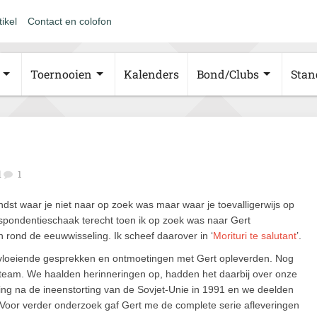
tikel
Contact en colofon
Toernooien
Kalenders
Bond/Clubs
Stan
d
1
ndst waar je niet naar op zoek was maar waar je toevalligerwijs op
espondentieschaak terecht toen ik op zoek was naar Gert
rond de eeuwwisseling. Ik scheef daarover in ‘
Morituri te salutant
’.
tvloeiende gesprekken en ontmoetingen met Gert opleverden. Nog
e team. We haalden herinneringen op, hadden het daarbij over onze
ning na de ineenstorting van de Sovjet-Unie in 1991 en we deelden
oor verder onderzoek gaf Gert me de complete serie afleveringen