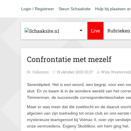
Login / Registreer
Steun Schaaksite
Hulp bij plaatsen ar
Live
Rubrieken
Confrontatie met mezelf
Columns
19 oktober 2023 10:27
Wim Westervel
Serendipiteit. Het is een woord, een begrip, voor een vo
stuit. En zo kwam ik in de wondere wereld van het corr
Timmerman, de succesvolle correspondentieschaker van 
Maar er was meer dat die zoektocht en de daaruit voor
afgezien van zijn toetreding tot onze club en ons eerst
mysterieuze teamgenoot bij Volmac II, over zijn verdwij
onze vermoedens. Evgeny Skoblikov, om hem ging het. V