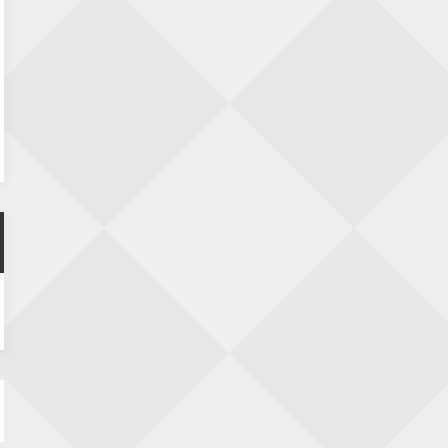
Nazomervierkampentoernooi 2026
28 augustus 2026 · Assen
KC Open
28 augustus 2026 · Haarlem
11e Goirles Weekend Kampioenschap
28 augustus 2026 · Goirle
Keisnel Schaaktoernooi
29 augustus 2026 · Amersfoort
Kroeg & Loper Leiden
30 augustus 2026 · Leiden
Open Schaakkampioenschap van
Arnhem
4 september 2026 · ARNHEM
Groninger stappenkampioenschap
5 september 2026 · Groningen