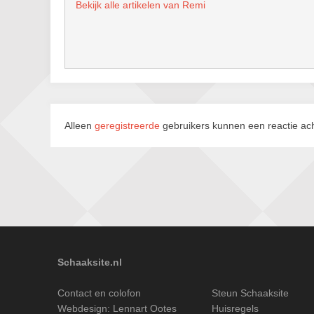
Bekijk alle artikelen van Remi
Alleen
geregistreerde
gebruikers kunnen een reactie ach
Schaaksite.nl
Contact en colofon
Steun Schaaksite
Webdesign:
Lennart Ootes
Huisregels