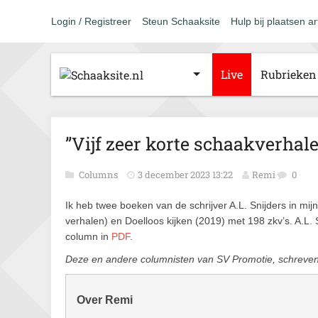
Login / Registreer
Steun Schaaksite
Hulp bij plaatsen ar
Live
Rubrieken
”Vijf zeer korte schaakverhal
Columns
3 december 2023 13:22
Remi
0
Ik heb twee boeken van de schrijver A.L. Snijders in mij
verhalen) en Doelloos kijken (2019) met 198 zkv’s. A.L.
column in
PDF
.
Deze en andere columnisten van SV Promotie, schreve
Over Remi