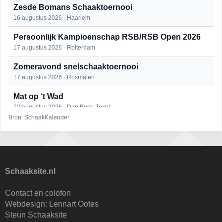
Zesde Bomans Schaaktoernooi
16 augustus 2026 · Haarlem
Persoonlijk Kampioenschap RSB/RSB Open 2026
17 augustus 2026 · Rotterdam
Zomeravond snelschaaktoernooi
17 augustus 2026 · Rosmalen
Mat op ‘t Wad
22 augustus 2026 · Den Burg, Texel
Bron: SchaakKalender
Open 6e Senioren-50+ Zomer-rapidschaaktoernooi
22 augustus 2026 · Udenhout, Gemeente Tilburg
Simultaan The Butcher
22 augustus 2026 · Utrecht
Schaaksite.nl
2e Utrechts kroegloperstoernooi
Contact en colofon
23 augustus 2026 · Utrecht
Webdesign:
Lennart Ootes
Steun Schaaksite
Open Eemlandtoernooi 2026