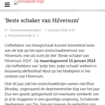
‘Beste schaker van Hilversum’
Toernooiaankondigen
5 januari 2024 14:19
Wimvanderwijk
1
Liefhebbers van kroegschaak kunnen binnenkort weer
aan de bak op het open snelschaaktoernooi van
Hilversum, met als inzet de titel ´Beste schaker van
Hilversum 2024´. Op
maandagavond 15 januari 2024
zijn liefhebbers van ‘potje bier, potje schaak’ welkom in
brouwerijcafé/foodhall Mout op het Marktplein in het
centrum van Hilversum.
Ook dit jaar valt het snelschaakfestijn samen met
Blue
Monday
, zogenaamd de deprimerendste dag van het jaar.
Dus een goede gelegenheid om eventuele somberte van
je af te vluggeren in een gezellige omgeving. Schakende
deelnemers aan
Dry January
hoeven de verleiding van