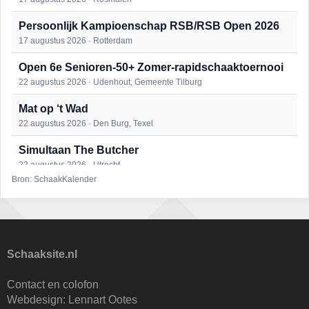
Persoonlijk Kampioenschap RSB/RSB Open 2026
17 augustus 2026 · Rotterdam
Open 6e Senioren-50+ Zomer-rapidschaaktoernooi
22 augustus 2026 · Udenhout, Gemeente Tilburg
Mat op ‘t Wad
22 augustus 2026 · Den Burg, Texel
Simultaan The Butcher
22 augustus 2026 · Utrecht
Bron: SchaakKalender
2e Utrechts kroegloperstoernooi
23 augustus 2026 · Utrecht
Open Eemlandtoernooi 2026
25 augustus 2026 · Bunschoten-Spakenburg
Schaaksite.nl
DSC Girls Night
Contact en colofon
27 augustus 2026 · Delft
Webdesign:
Lennart Ootes