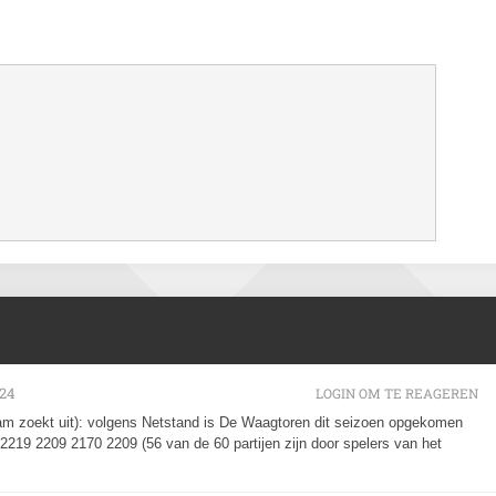
024
LOGIN OM TE REAGEREN
ham zoekt uit): volgens Netstand is De Waagtoren dit seizoen opgekomen
219 2209 2170 2209 (56 van de 60 partijen zijn door spelers van het