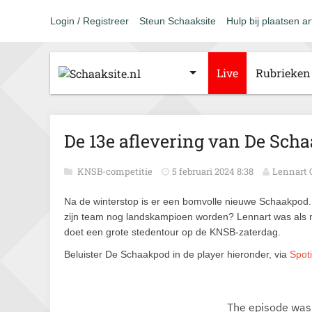
Login / Registreer
Steun Schaaksite
Hulp bij plaatsen ar
Live
Rubrieken
De 13e aflevering van De Sch
KNSB-competitie
5 februari 2024 8:38
Lennart 
Na de winterstop is er een bomvolle nieuwe Schaakpod. 
zijn team nog landskampioen worden? Lennart was als m
doet een grote stedentour op de KNSB-zaterdag.
Beluister De Schaakpod in de player hieronder, via
Spoti