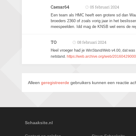
Caesar64
05 februari 2024
Een team als HMC heeft een grotere sd dan Waa
broeders 2360 of zoals vorig jaar in het beslisse
meespeelden. Idd mag de KNSB wel eens de rege
TO
08 februari 2024
Heel vroeger had je
WinStand/Web v4.00, dat was v
netstand.
https://web.archive.org/web/201604290005
Alleen
geregistreerde
gebruikers kunnen een reactie ach
Schaaksite.nl