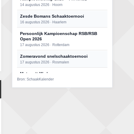
14 augustus 2026 · Hoorn
Zesde Bomans Schaaktoernooi
16 augustus 2026 · Haarlem
Persoonlijk Kampioenschap RSB/RSB
Open 2026
17 augustus 2026 · Rotterdam
Zomeravond snelschaaktoernooi
17 augustus 2026 · Rosmalen
Mat op ‘t Wad
Bron: SchaakKalender
22 augustus 2026 · Den Burg, Texel
Open 6e Senioren-50+ Zomer-
rapidschaaktoernooi
22 augustus 2026 · Udenhout, Gemeente Tilburg
Simultaan The Butcher
22 augustus 2026 · Utrecht
2e Utrechts kroegloperstoernooi