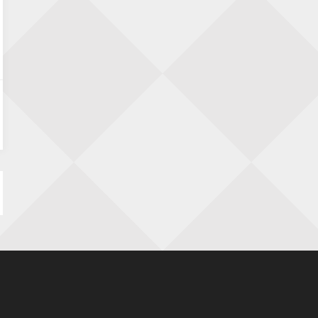
23 augustus 2026 · Utrecht
Open Eemlandtoernooi 2026
25 augustus 2026 · Bunschoten-Spakenburg
Nazomervierkampentoernooi 2026
28 augustus 2026 · Assen
KC Open
28 augustus 2026 · Haarlem
11e Goirles Weekend Kampioenschap
28 augustus 2026 · Goirle
Keisnel Schaaktoernooi
29 augustus 2026 · Amersfoort
Kroeg & Loper Leiden
30 augustus 2026 · Leiden
Open Schaakkampioenschap van
Arnhem
4 september 2026 · ARNHEM