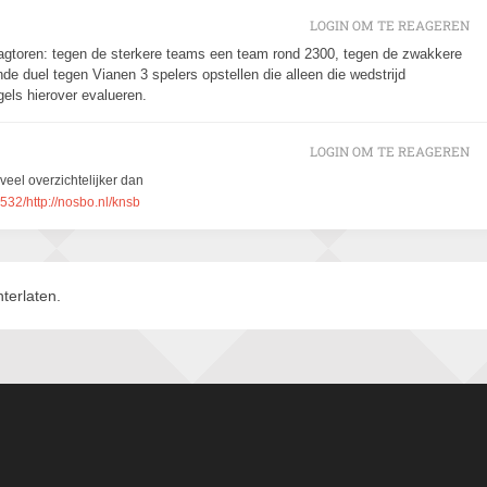
LOGIN OM TE REAGEREN
gtoren: tegen de sterkere teams een team rond 2300, tegen de zwakkere
nde duel tegen Vianen 3 spelers opstellen die alleen die wedstrijd
ls hierover evalueren.
LOGIN OM TE REAGEREN
eel overzichtelijker dan
32/http://nosbo.nl/knsb
terlaten.