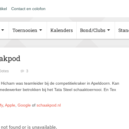
tikel
Contact en colofon
Toernooien
Kalenders
Bond/Clubs
Stan
aakpod
Ootes
3
Hicham was teamleider bij de competitiekraker in Apeldoorn. Kan
edewerker betrokken bij het Tata Steel schaaktoernooi. En Tex
fy
,
Apple
,
Google
of
schaakpod.nl