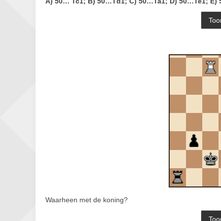
A) 50… Tc1;
B) 50…Td1;
C) 50…Ta1;
D) 50…Te1;
E)
Waarheen met de koning?