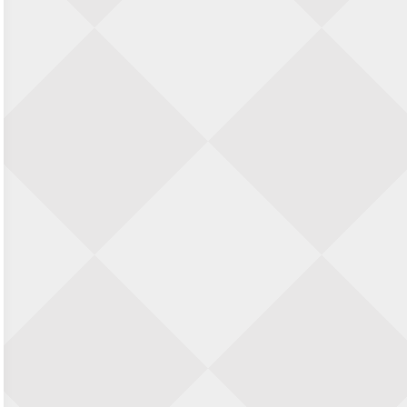
Zwolle Zuid Schaakt! Terrassentoernooi
voor duo’s
5 september 2026 · Zwolle
22e Hans Sandbrink Memorial
5 september 2026 · Utrecht
Open Kampioenschap Gouda 2026
5 september 2026 · Gouda