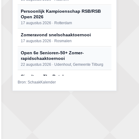
Persoonlijk Kampioenschap RSB/RSB
Open 2026
17 augustus 2026 · Rotterdam
Zomeravond snelschaaktoernooi
17 augustus 2026 · Rosmalen
Open 6e Senioren-50+ Zomer-
rapidschaaktoernooi
22 augustus 2026 · Udenhout, Gemeente Tilburg
Simultaan The Butcher
Bron: SchaakKalender
22 augustus 2026 · Utrecht
Mat op ‘t Wad
22 augustus 2026 · Den Burg, Texel
2e Utrechts kroegloperstoernooi
23 augustus 2026 · Utrecht
Open Eemlandtoernooi 2026
25 augustus 2026 · Bunschoten-Spakenburg