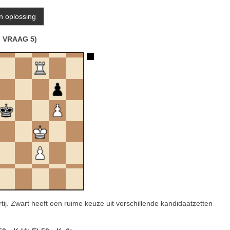
VRAAG 5)
ij. Zwart heeft een ruime keuze uit verschillende kandidaatzetten