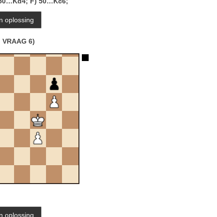
 50…Kd4;
F) 50…Kc6;
VRAAG 6)