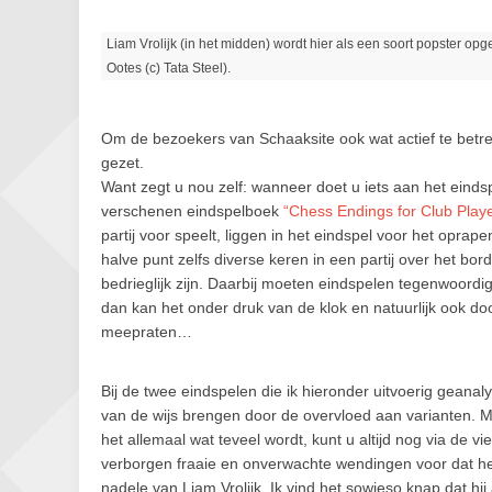
Liam Vrolijk (in het midden) wordt hier als een soort popster op
Ootes (c) Tata Steel).
Om de bezoekers van Schaaksite ook wat actief te betre
gezet.
Want zegt u nou zelf: wanneer doet u iets aan het eindspe
verschenen eindspelboek
“Chess Endings for Club Play
partij voor speelt, liggen in het eindspel voor het opra
halve punt zelfs diverse keren in een partij over het b
bedrieglijk zijn. Daarbij moeten eindspelen tegenwoord
dan kan het onder druk van de klok en natuurlijk ook do
meepraten…
Bij de twee eindspelen die ik hieronder uitvoerig geanal
van de wijs brengen door de overvloed aan varianten. M
het allemaal wat teveel wordt, kunt u altijd nog via de vi
verborgen fraaie en onverwachte wendingen voor dat he
nadele van Liam Vrolijk. Ik vind het sowieso knap dat hij 