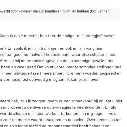
gewacht door kinderen die zijn handtekening willen hebben (foto Lennart
kken in deze materie, heb ik er de nodige “quiz-vraagjes” tussen
l? En zoals ik in mijn trainingen en ook in mijn vorig jaar
ers”
aangeef: het halve of het hele punt, waar elke schaker in een
pen! Het is mij meermaals opgevallen dat in sommige gevallen het
ord heen en weer gaat! Dat komt vooral omdat sommige stellingen heel
ig in een uitvluggerfase (meestal met increment) worden gespeeld en
or vermoeidheid eenvoudig misgaan. Ik kan er zelf over
yseerd heb, zou ik zeggen: neem er een schaakbord bij en laat u niet
aar probeert u de diverse quiz-vraagjes te beantwoorden. En als
ewer dit alles op u in laten werken. Er komen – in mijn ogen – vele
t zeer de moeite waard maakt om na te spelen. Overigens niets ten
al op zo’n jonge leeftijd de grootmeestertitel heeft behaald en