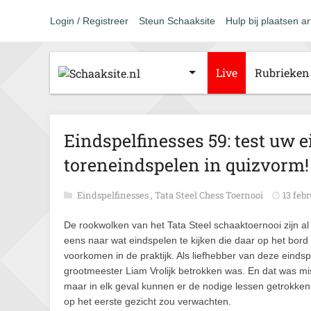
Login / Registreer
Steun Schaaksite
Hulp bij plaatsen ar
Live
Rubrieken
Eindspelfinesses 59: test uw e
toreneindspelen in quizvorm!
Eindspelfinesses
,
Tata Steel Chess Toernooi
13 febr
De rookwolken van het Tata Steel schaaktoernooi zijn a
eens naar wat eindspelen te kijken die daar op het bo
voorkomen in de praktijk. Als liefhebber van deze eindsp
grootmeester Liam Vrolijk betrokken was. En dat was m
maar in elk geval kunnen er de nodige lessen getrokken w
op het eerste gezicht zou verwachten.