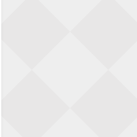
Nazomervierkampentoernooi 2026
28 augustus 2026 · Assen
KC Open
28 augustus 2026 · Haarlem
11e Goirles Weekend Kampioenschap
28 augustus 2026 · Goirle
Keisnel Schaaktoernooi
29 augustus 2026 · Amersfoort
Kroeg & Loper Leiden
30 augustus 2026 · Leiden
Open Schaakkampioenschap van
Arnhem
4 september 2026 · ARNHEM
Groninger stappenkampioenschap
5 september 2026 · Groningen