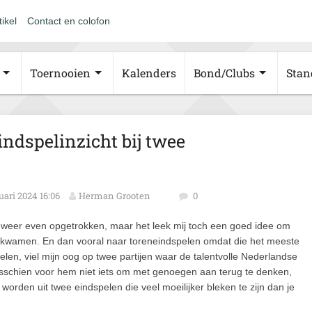
tikel
Contact en colofon
Toernooien
Kalenders
Bond/Clubs
Stan
indspelinzicht bij twee
uari 2024 16:06
Herman Grooten
0
l weer even opgetrokken, maar het leek mij toch een goed idee om
rd kwamen. En dan vooral naar toreneindspelen omdat die het meeste
elen, viel mijn oog op twee partijen waar de talentvolle Nederlandse
isschien voor hem niet iets om met genoegen aan terug te denken,
orden uit twee eindspelen die veel moeilijker bleken te zijn dan je