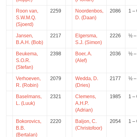
Roon van,
2259
Noordenbos,
2086
1 – 
S.W.M.Q.
D. (Daan)
(Sjoerd)
Jansen,
2217
Elgersma,
2226
½ –
B.A.H. (Bob)
S.J. (Simon)
Beukema,
2398
Boer, A.
2036
½ –
S.O.R.
(Alef)
(Stefan)
Verhoeven,
2079
Wedda, D.
2177
½ –
R. (Robin)
(Dries)
Baselmans,
2321
Clemens,
1985
1 – 
L. (Luuk)
A.H.P.
(Adrian)
Bokorovics,
2220
Baljon, C.
2054
1 – 
B.B.
(Christofoor)
(Bertalan)