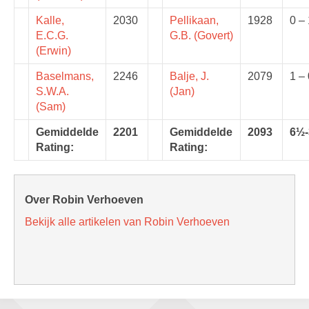
Kalle,
2030
Pellikaan,
1928
0 – 
E.C.G.
G.B. (Govert)
(Erwin)
Baselmans,
2246
Balje, J.
2079
1 – 
S.W.A.
(Jan)
(Sam)
Gemiddelde
2201
Gemiddelde
2093
6½
Rating:
Rating:
Over Robin Verhoeven
Bekijk alle artikelen van Robin Verhoeven