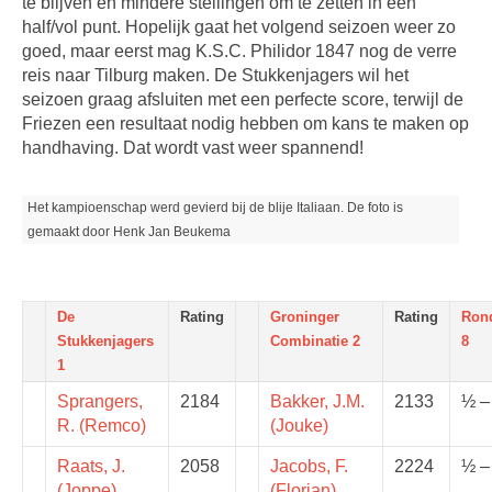
te blijven en mindere stellingen om te zetten in een
half/vol punt. Hopelijk gaat het volgend seizoen weer zo
goed, maar eerst mag K.S.C. Philidor 1847 nog de verre
reis naar Tilburg maken. De Stukkenjagers wil het
seizoen graag afsluiten met een perfecte score, terwijl de
Friezen een resultaat nodig hebben om kans te maken op
handhaving. Dat wordt vast weer spannend!
Het kampioenschap werd gevierd bij de blije Italiaan. De foto is
gemaakt door Henk Jan Beukema
De
Rating
Groninger
Rating
Ron
Stukkenjagers
Combinatie 2
8
1
Sprangers,
2184
Bakker, J.M.
2133
½ –
R. (Remco)
(Jouke)
Raats, J.
2058
Jacobs, F.
2224
½ –
(Joppe)
(Florian)