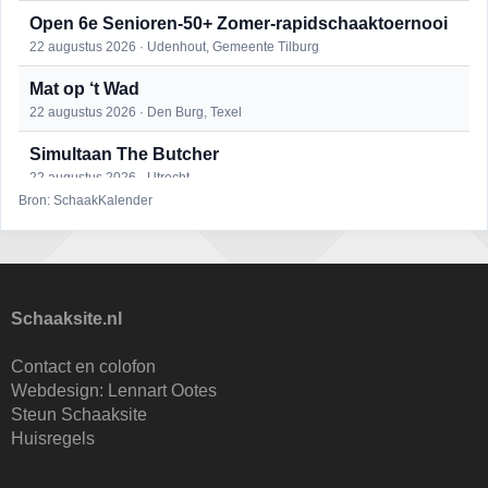
Open 6e Senioren-50+ Zomer-rapidschaaktoernooi
22 augustus 2026 · Udenhout, Gemeente Tilburg
Mat op ‘t Wad
22 augustus 2026 · Den Burg, Texel
Simultaan The Butcher
22 augustus 2026 · Utrecht
Bron: SchaakKalender
2e Utrechts kroegloperstoernooi
23 augustus 2026 · Utrecht
Open Eemlandtoernooi 2026
25 augustus 2026 · Bunschoten-Spakenburg
Schaaksite.nl
DSC Girls Night
Contact en colofon
27 augustus 2026 · Delft
Webdesign:
Lennart Ootes
Steun Schaaksite
KC Open
Huisregels
28 augustus 2026 · Haarlem
Nazomervierkampentoernooi 2026