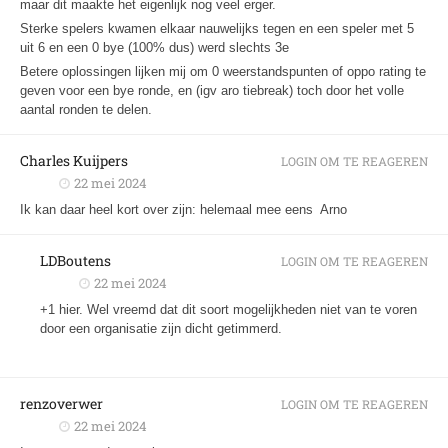
maar dit maakte het eigenlijk nog veel erger.
Sterke spelers kwamen elkaar nauwelijks tegen en een speler met 5
uit 6 en een 0 bye (100% dus) werd slechts 3e
Betere oplossingen lijken mij om 0 weerstandspunten of oppo rating te
geven voor een bye ronde, en (igv aro tiebreak) toch door het volle
aantal ronden te delen.
Charles Kuijpers
LOGIN OM TE REAGEREN
22 mei 2024
Ik kan daar heel kort over zijn: helemaal mee eens Arno
LDBoutens
LOGIN OM TE REAGEREN
22 mei 2024
+1 hier. Wel vreemd dat dit soort mogelijkheden niet van te voren
door een organisatie zijn dicht getimmerd.
renzoverwer
LOGIN OM TE REAGEREN
22 mei 2024