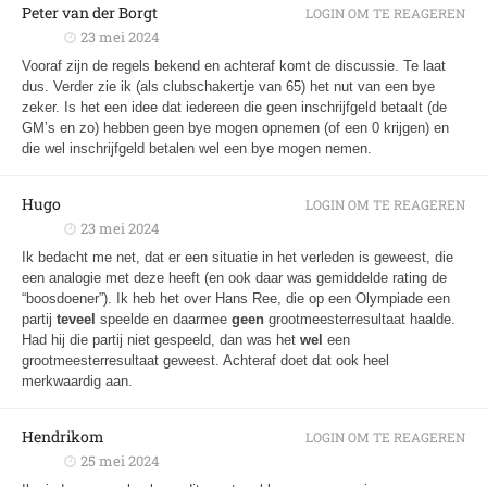
Peter van der Borgt
LOGIN OM TE REAGEREN
23 mei 2024
Vooraf zijn de regels bekend en achteraf komt de discussie. Te laat
dus. Verder zie ik (als clubschakertje van 65) het nut van een bye
zeker. Is het een idee dat iedereen die geen inschrijfgeld betaalt (de
GM’s en zo) hebben geen bye mogen opnemen (of een 0 krijgen) en
die wel inschrijfgeld betalen wel een bye mogen nemen.
Hugo
LOGIN OM TE REAGEREN
23 mei 2024
Ik bedacht me net, dat er een situatie in het verleden is geweest, die
een analogie met deze heeft (en ook daar was gemiddelde rating de
“boosdoener”). Ik heb het over Hans Ree, die op een Olympiade een
partij
teveel
speelde en daarmee
geen
grootmeesterresultaat haalde.
Had hij die partij niet gespeeld, dan was het
wel
een
grootmeesterresultaat geweest. Achteraf doet dat ook heel
merkwaardig aan.
Hendrikom
LOGIN OM TE REAGEREN
25 mei 2024