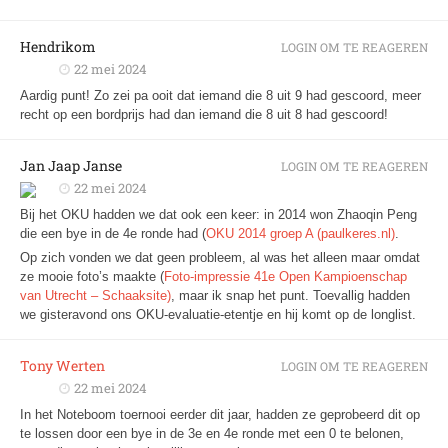
Hendrikom
LOGIN OM TE REAGEREN
22 mei 2024
Aardig punt! Zo zei pa ooit dat iemand die 8 uit 9 had gescoord, meer
recht op een bordprijs had dan iemand die 8 uit 8 had gescoord!
Jan Jaap Janse
LOGIN OM TE REAGEREN
22 mei 2024
Bij het OKU hadden we dat ook een keer: in 2014 won Zhaoqin Peng
die een bye in de 4e ronde had (
OKU 2014 groep A (paulkeres.nl)
.
Op zich vonden we dat geen probleem, al was het alleen maar omdat
ze mooie foto’s maakte (
Foto-impressie 41e Open Kampioenschap
van Utrecht – Schaaksite)
, maar ik snap het punt. Toevallig hadden
we gisteravond ons OKU-evaluatie-etentje en hij komt op de longlist.
Tony Werten
LOGIN OM TE REAGEREN
22 mei 2024
In het Noteboom toernooi eerder dit jaar, hadden ze geprobeerd dit op
te lossen door een bye in de 3e en 4e ronde met een 0 te belonen,