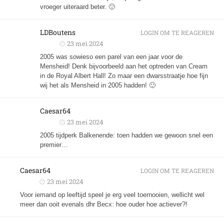
vroeger uiteraard beter. 🙂
LDBoutens
LOGIN OM TE REAGEREN
23 mei 2024
2005 was sowieso een parel van een jaar voor de
Mensheid! Denk bijvoorbeeld aan het optreden van Cream
in de Royal Albert Hall! Zo maar een dwarsstraatje hoe fijn
wij het als Mensheid in 2005 hadden! 🙂
Caesar64
23 mei 2024
2005 tijdperk Balkenende: toen hadden we gewoon snel een
premier…
Caesar64
LOGIN OM TE REAGEREN
23 mei 2024
Voor iemand op leeftijd speel je erg veel toernooien, wellicht wel
meer dan ooit evenals dhr Becx: hoe ouder hoe actiever?!