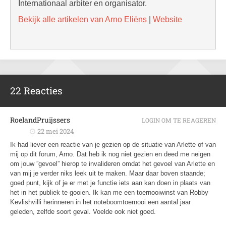
Internationaal arbiter en organisator.
Bekijk alle artikelen van Arno Eliëns
|
Website
22 Reacties
RoelandPruijssers
LOGIN OM TE REAGEREN
22 mei 2024
Ik had liever een reactie van je gezien op de situatie van Arlette of van
mij op dit forum, Arno. Dat heb ik nog niet gezien en deed me neigen
om jouw ”gevoel” hierop te invalideren omdat het gevoel van Arlette en
van mij je verder niks leek uit te maken. Maar daar boven staande;
goed punt, kijk of je er met je functie iets aan kan doen in plaats van
het in het publiek te gooien. Ik kan me een toernooiwinst van Robby
Kevlishvilli herinneren in het noteboomtoernooi een aantal jaar
geleden, zelfde soort geval. Voelde ook niet goed.