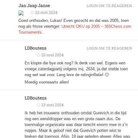
Jan Jaap Janse
LOGIN OM TE REAGEREN
23 mei 2024
Goed onthouden, Lukas! Even gezocht en dat was 2005, toen
nog als frisse veertiger:
Utrecht OKU op 2005 – 365Chess.com
Tournaments
.
LDBoutens
LOGIN OM TE REAGEREN
23 mei 2024
En klopte die bye ook nog? Ik denk van wel. Ergens een
vroege zaterdagpartij volgens mij. 2634, ja dat stelde toen
nog wel wat voor. Lang leve de ratinginflatie! 🙂
Moedig voorwaarts allen!
LDBoutens
23 mei 2024
Ik heb het trouwens onthouden omdat Gurevich in die tijd
nog een wereldtopper was en een grote naam dus. De
toenmalige organisatie was daar terecht enorm mee in z’n
nopjes. Maar ik geloof niet dat Gurevich potten wist te
breken dat toernooi. Afijn, 19 jaar geleden alweer. Alles was