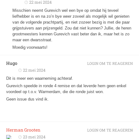
22 mei 2024
Misschien neemt Gurevich wel een bye op omdat hij teveel
liefhebber is en na zo’n bye weer zoveel als mogelijk wil genieten
van de volgende prachtpartij, en niet zozeer bezig is met die paar
grijpstuivers aan prijzengeld. Zou dat niet kunnen? Jullie, de heren
grootmeesters kennen Gurevich vast beter dan ik, maar het is zo
maar een dwarsstraat.
Moedig voorwaarts!
Hugo
LOGIN OM TE REAGEREN
22 mei 2024
Dit is meer een waarneming achteraf.
Gurevich speelde in ronde 4 remise en dat leverde hem geen enkel
voordeel op t.o.v. Warmerdam, die die ronde juist won.
Geen issue dus vind ik.
Herman Grooten
LOGIN OM TE REAGEREN
23 mei 2024