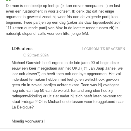
De man is een beetje op leeftijd (ik kan erover meepraten…) en last
even een rustmoment in voor zichzelf. Ik denk dat dat het enige
argument is geweest zodat hij weer fris aan de volgende partij kon
beginnen. Twee partijen op één dag (zeker als daar bijvoorbeeld zo’n
111-zetten durende partij van Max in de laatste ronde tussen zit) is
natuurlijk slopend, zelfs voor een fitte, jonge GM.
LDBoutens
LOGIN OM TE REAGEREN
23 mei 2024
Michael Gurevich heeft ergens in de late jaren 90 of begin deze
eeuw een keer meegedaan aan het OKU ( @ Jan Jaap Janse, wel
jaar ook alweer?) en heeft toen ook een bye opgenomen. Het zal
inderdaad te maken hebben met leeftijd en wellicht ook gewoon
geen zin in zoveel partijen achter elkaar. Toen was hij overigens
nog iets van top 50 van de wereld. Iemand enig idee hoe zijn
ratingontwikkeling er uit ziet nadat hij zich heeft laten bekeren tot
staat Erdogan? Of is Michael ondertussen weer teruggekeerd naar
La Belgique?
Moedig voorwaarts!