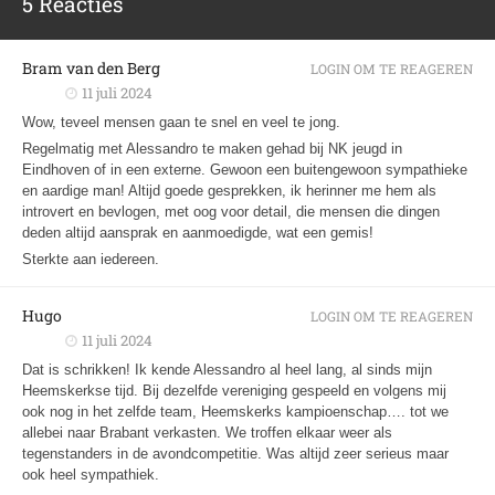
5 Reacties
Bram van den Berg
LOGIN OM TE REAGEREN
11 juli 2024
Wow, teveel mensen gaan te snel en veel te jong.
Regelmatig met
Alessandro
te maken gehad bij NK jeugd in
Eindhoven of in een externe. Gewoon een buitengewoon sympathieke
en aardige man! Altijd goede gesprekken, ik herinner me hem als
introvert en bevlogen, met oog voor detail, die mensen die dingen
deden altijd aansprak en aanmoedigde, wat een gemis!
Sterkte aan iedereen.
Hugo
LOGIN OM TE REAGEREN
11 juli 2024
Dat is schrikken! Ik kende Alessandro al heel lang, al sinds mijn
Heemskerkse tijd. Bij dezelfde vereniging gespeeld en volgens mij
ook nog in het zelfde team, Heemskerks kampioenschap…. tot we
allebei naar Brabant verkasten. We troffen elkaar weer als
tegenstanders in de avondcompetitie. Was altijd zeer serieus maar
ook heel sympathiek.