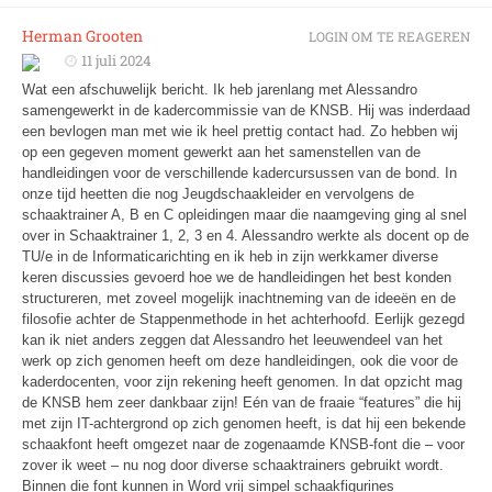
Herman Grooten
LOGIN OM TE REAGEREN
11 juli 2024
Wat een afschuwelijk bericht. Ik heb jarenlang met Alessandro
samengewerkt in de kadercommissie van de KNSB. Hij was inderdaad
een bevlogen man met wie ik heel prettig contact had. Zo hebben wij
op een gegeven moment gewerkt aan het samenstellen van de
handleidingen voor de verschillende kadercursussen van de bond. In
onze tijd heetten die nog Jeugdschaakleider en vervolgens de
schaaktrainer A, B en C opleidingen maar die naamgeving ging al snel
over in Schaaktrainer 1, 2, 3 en 4. Alessandro werkte als docent op de
TU/e in de Informaticarichting en ik heb in zijn werkkamer diverse
keren discussies gevoerd hoe we de handleidingen het best konden
structureren, met zoveel mogelijk inachtneming van de ideeën en de
filosofie achter de Stappenmethode in het achterhoofd. Eerlijk gezegd
kan ik niet anders zeggen dat Alessandro het leeuwendeel van het
werk op zich genomen heeft om deze handleidingen, ook die voor de
kaderdocenten, voor zijn rekening heeft genomen. In dat opzicht mag
de KNSB hem zeer dankbaar zijn! Eén van de fraaie “features” die hij
met zijn IT-achtergrond op zich genomen heeft, is dat hij een bekende
schaakfont heeft omgezet naar de zogenaamde KNSB-font die – voor
zover ik weet – nu nog door diverse schaaktrainers gebruikt wordt.
Binnen die font kunnen in Word vrij simpel schaakfigurines