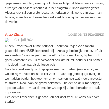
gegenereerd worden, waarbij ook diverse hulpmiddelen (zoals kruisjes,
cirkeltjes en andere icoontjes) in het diagram kunnen worden gezet.
Alessandro zal een grote leegte achterlaten en ik wens zijn gezin, zijn
familie, vrienden en bekenden veel sterkte toe bij het verwerken van
dit verlies.
Arno Eliëns
LOGIN OM TE REAGEREN
11 juli 2024
Ik heb – voor zover ik me herinner – eenmaal tegen Aelssandro
gespeeld: een NBSB bekerwedstrijd, zoals gebruikelijk snel ‘even’ uit
Amsterdam ‘overvliegen’ over de A2. Ik had geen kans, hij had zich
goed voorbereid en – niet verwacht ook dat hij mij serieus zou nemen
– ik deed maar wat uit de losse pols.
Na afloop wel een typisch gesprek met hem gehad (na de analyse
waarin hij me vele finesses liet zien – maar nog genoeg tijd over), en
we hadden beiden het voornemen om samen nog wat mooie projecten
te starten. Nooit van de grond gekomen – beiden te druk met eigen,
lopende zaken – maar de manier waarop hij zaken benaderde sprak
mij zeer aan.
Een echte liefhebber is gegaan, en dat doet zeer. Ik wens allen veel
sterkte.