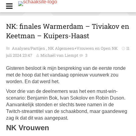
NK: finales Warmerdam – Tiviakov en
Keetman – Kuipers-Haast
Analyses/Partijen
,
NK Algemeen+Vrouwen en Open NK
11
juli 2024 23:47
Michaël van Liempt
3
Gisteren besloot ik mijn bespreking van de eerste ronde
met de hoop dat het vandaag opnieuw vuurwerk zou
worden. En dat werd het.
Voor drie van de deelnemers was het een must-win-
scenario: Benjamin Bok, Ivan Sokolov en Robin Duson.
Aanvankelijk stonden er slechts twee namen in de
Twitch-streamtitel van de schaakbond, maar gaandeweg
zag ik dat dit was aangepast.
NK Vrouwen