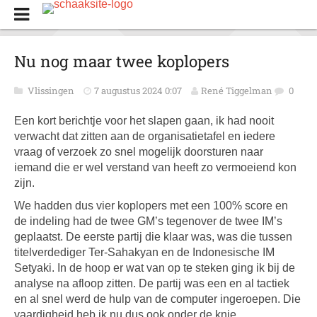
Nu nog maar twee koplopers
Vlissingen
7 augustus 2024 0:07
René Tiggelman
0
Een kort berichtje voor het slapen gaan, ik had nooit
verwacht dat zitten aan de organisatietafel en iedere
vraag of verzoek zo snel mogelijk doorsturen naar
iemand die er wel verstand van heeft zo vermoeiend kon
zijn.
We hadden dus vier koplopers met een 100% score en
de indeling had de twee GM’s tegenover de twee IM’s
geplaatst. De eerste partij die klaar was, was die tussen
titelverdediger Ter-Sahakyan en de Indonesische IM
Setyaki. In de hoop er wat van op te steken ging ik bij de
analyse na afloop zitten. De partij was een en al tactiek
en al snel werd de hulp van de computer ingeroepen. Die
vaardigheid heb ik nu dus ook onder de knie.