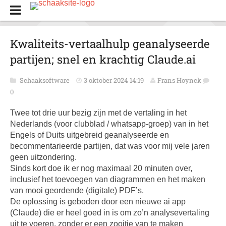
Kwaliteits-vertaalhulp geanalyseerde
partijen; snel en krachtig Claude.ai
Schaaksoftware
3 oktober 2024 14:19
Frans Hoynck
0
Twee tot drie uur bezig zijn met de vertaling in het
Nederlands (voor clubblad / whatsapp-groep) van in het
Engels of Duits uitgebreid geanalyseerde en
becommentarieerde partijen, dat was voor mij vele jaren
geen uitzondering.
Sinds kort doe ik er nog maximaal 20 minuten over,
inclusief het toevoegen van diagrammen en het maken
van mooi geordende (digitale) PDF’s.
De oplossing is geboden door een nieuwe ai app
(Claude) die er heel goed in is om zo’n analysevertaling
uit te voeren, zonder er een zooitje van te maken