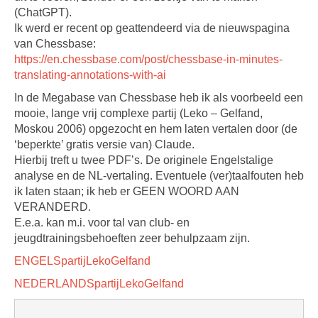
(ChatGPT).
Ik werd er recent op geattendeerd via de nieuwspagina
van Chessbase:
https://en.chessbase.com/post/chessbase-in-minutes-
translating-annotations-with-ai
In de Megabase van Chessbase heb ik als voorbeeld een
mooie, lange vrij complexe partij (Leko – Gelfand,
Moskou 2006) opgezocht en hem laten vertalen door (de
‘beperkte’ gratis versie van) Claude.
Hierbij treft u twee PDF’s. De originele Engelstalige
analyse en de NL-vertaling. Eventuele (ver)taalfouten heb
ik laten staan; ik heb er GEEN WOORD AAN
VERANDERD.
E.e.a. kan m.i. voor tal van club- en
jeugdtrainingsbehoeften zeer behulpzaam zijn.
ENGELSpartijLekoGelfand
NEDERLANDSpartijLekoGelfand