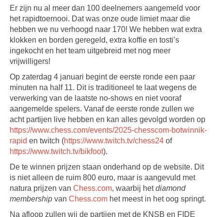
Er zijn nu al meer dan 100 deelnemers aangemeld voor
het rapidtoernooi. Dat was onze oude limiet maar die
hebben we nu verhoogd naar 170! We hebben wat extra
klokken en borden geregeld, extra koffie en tosti’s
ingekocht en het team uitgebreid met nog meer
vrijwilligers!
Op zaterdag 4 januari begint de eerste ronde een paar
minuten na half 11. Dit is traditioneel te laat wegens de
verwerking van de laatste no-shows en niet vooraf
aangemelde spelers. Vanaf de eerste ronde zullen we
acht partijen live hebben en kan alles gevolgd worden op
https://www.chess.com/events/2025-chesscom-botwinnik-
rapid
en twitch (
https://www.twitch.tv/chess24
of
https://www.twitch.tv/bikfoot
).
De te winnen prijzen staan onderhand op de website. Dit
is niet alleen de ruim 800 euro, maar is aangevuld met
natura prijzen van
Chess.com
, waarbij het
diamond
membership
van
Chess.com
het meest in het oog springt.
Na afloop zullen wij de partijen met de KNSB en FIDE