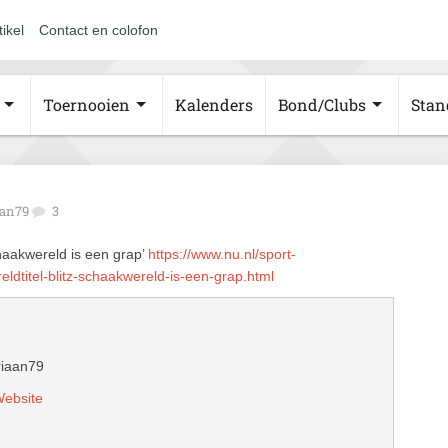
tikel
Contact en colofon
Toernooien
Kalenders
Bond/Clubs
Stan
aan79
3
chaakwereld is een grap’
https://www.nu.nl/sport-
ldtitel-blitz-schaakwereld-is-een-grap.html
riaan79
ebsite