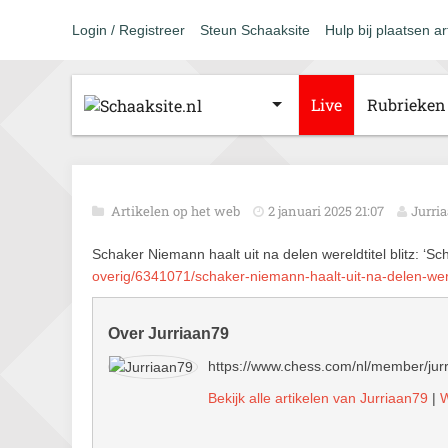
Login / Registreer
Steun Schaaksite
Hulp bij plaatsen ar
Live
Rubrieken
Artikelen op het web
2 januari 2025 21:07
Jurri
Schaker Niemann haalt uit na delen wereldtitel blitz: ‘S
overig/6341071/schaker-niemann-haalt-uit-na-delen-were
Over Jurriaan79
https://www.chess.com/nl/member/jur
Bekijk alle artikelen van Jurriaan79
|
W