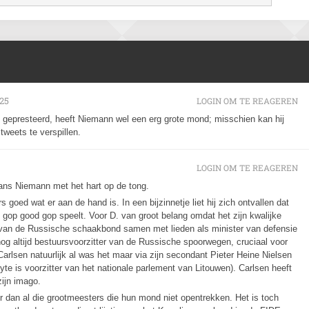
025
LOGIN OM TE REAGEREN
t gepresteerd, heeft Niemann wel een erg grote mond; misschien kan hij
tweets te verspillen.
LOGIN OM TE REAGEREN
Hans Niemann met het hart op de tong.
 goed wat er aan de hand is. In een bijzinnetje liet hij zich ontvallen dat
op good gop speelt. Voor D. van groot belang omdat het zijn kwalijke
ur van de Russische schaakbond samen met lieden als minister van defensie
g altijd bestuursvoorzitter van de Russische spoorwegen, cruciaal voor
Carlsen natuurlijk al was het maar via zijn secondant Pieter Heine Nielsen
ilyte is voorzitter van het nationale parlement van Litouwen). Carlsen heeft
zijn imago.
ter dan al die grootmeesters die hun mond niet opentrekken. Het is toch