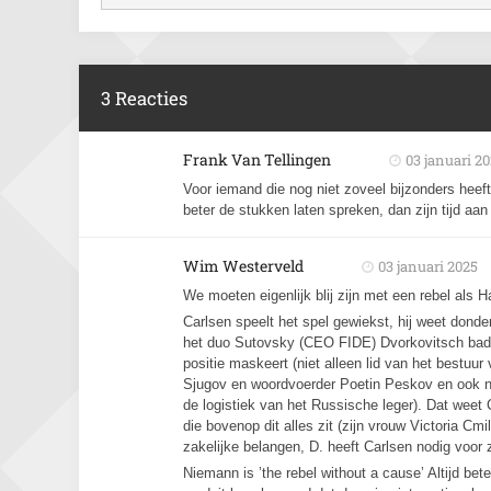
3 Reacties
Frank Van Tellingen
03 januari 2
Voor iemand die nog niet zoveel bijzonders heef
beter de stukken laten spreken, dan zijn tijd aan 
Wim Westerveld
03 januari 2025
We moeten eigenlijk blij zijn met een rebel als 
Carlsen speelt het spel gewiekst, hij weet donders
het duo Sutovsky (CEO FIDE) Dvorkovitsch bad g
positie maskeert (niet alleen lid van het bestu
Sjugov en woordvoerder Poetin Peskov en ook no
de logistiek van het Russische leger). Dat weet 
die bovenop dit alles zit (zijn vrouw Victoria Cm
zakelijke belangen, D. heeft Carlsen nodig voor 
Niemann is ’the rebel without a cause’ Altijd be