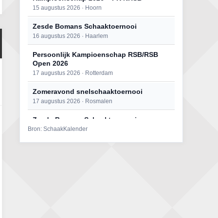
15 augustus 2026 · Hoorn
Zesde Bomans Schaaktoernooi
16 augustus 2026 · Haarlem
Persoonlijk Kampioenschap RSB/RSB
Open 2026
17 augustus 2026 · Rotterdam
Zomeravond snelschaaktoernooi
17 augustus 2026 · Rosmalen
Zesde Bomans Schaaktoernooi
Bron: SchaakKalender
17 augustus 2026 · Haarlem
Zomeravond snelschaaktoernooi
18 augustus 2026 · Rosmalen
Persoonlijk Kampioenschap RSB/RSB
Open 2026
18 augustus 2026 · Rotterdam
Mat op ‘t Wad