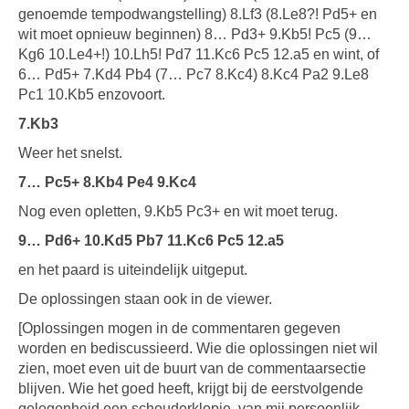
genoemde tempodwangstelling) 8.Lf3 (8.Le8?! Pd5+ en
wit moet opnieuw beginnen) 8… Pd3+ 9.Kb5! Pc5 (9…
Kg6 10.Le4+!) 10.Lh5! Pd7 11.Kc6 Pc5 12.a5 en wint, of
6… Pd5+ 7.Kd4 Pb4 (7… Pc7 8.Kc4) 8.Kc4 Pa2 9.Le8
Pc1 10.Kb5 enzovoort.
7.Kb3
Weer het snelst.
7… Pc5+ 8.Kb4 Pe4
9.Kc4
Nog even opletten, 9.Kb5 Pc3+ en wit moet terug.
9… Pd6+ 10.Kd5 Pb7 11.Kc6 Pc5 12.a5
en het paard is uiteindelijk uitgeput.
De oplossingen staan ook in de viewer.
[Oplossingen mogen in de commentaren gegeven
worden en bediscussieerd. Wie die oplossingen niet wil
zien, moet even uit de buurt van de commentaarsectie
blijven. Wie het goed heeft, krijgt bij de eerstvolgende
gelegenheid een schouderklopje, van mij persoonlijk.