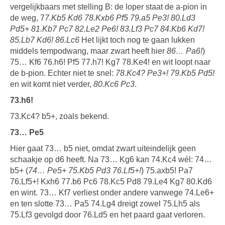
vergelijkbaars met stelling B: de loper staat de a-pion in
de weg, 7
7.Kb5 Kd6 78.Kxb6 Pf5 79.a5 Pe3! 80.Ld3
Pd5+ 81.Kb7 Pc7 82.Le2 Pe6! 83.Lf3 Pc7 84.Kb6 Kd7!
85.Lb7 Kd6! 86.Lc6
Het lijkt toch nog te gaan lukken
middels tempodwang, maar zwart heeft hier
86… Pa6!
)
75… Kf6 76.h6! Pf5 77.h7! Kg7 78.Ke4! en wit loopt naar
de b-pion. Echter niet te snel:
78.Kc4? Pe3+! 79.Kb5 Pd5!
en wit komt niet verder,
80.Kc6 Pc3
.
73.h6!
73.Kc4? b5+, zoals bekend.
73… Pe5
Hier gaat 73… b5 niet, omdat zwart uiteindelijk geen
schaakje op d6 heeft. Na 73… Kg6 kan 74.Kc4 wél: 74…
b5+ (
74… Pe5+ 75.Kb5 Pd3 76.Lf5+!
) 75.axb5! Pa7
76.Lf5+! Kxh6 77.b6 Pc6 78.Kc5 Pd8 79.Le4 Kg7 80.Kd6
en wint. 73… Kf7 verliest onder andere vanwege 74.Le6+
en ten slotte 73… Pa5 74.Lg4 dreigt zowel 75.Lh5 als
75.Lf3 gevolgd door 76.Ld5 en het paard gaat verloren.