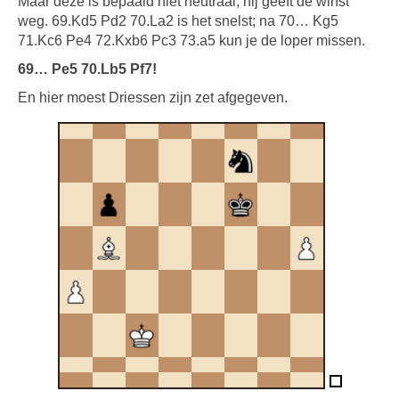
Maar deze is bepaald niet neutraal; hij geeft de winst
weg. 69.Kd5 Pd2 70.La2 is het snelst; na 70… Kg5
71.Kc6 Pe4 72.Kxb6 Pc3 73.a5 kun je de loper missen.
69… Pe5 70.Lb5 Pf7!
En hier moest Driessen zijn zet afgegeven.