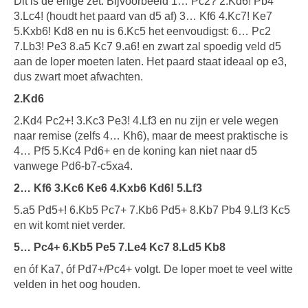
Dit is de enige zet. Bijvoorbeeld 1… Pc2? 2.Kd6! Pb4
3.Lc4! (houdt het paard van d5 af) 3… Kf6 4.Kc7! Ke7
5.Kxb6! Kd8 en nu is 6.Kc5 het eenvoudigst: 6… Pc2
7.Lb3! Pe3 8.a5 Kc7 9.a6! en zwart zal spoedig veld d5
aan de loper moeten laten. Het paard staat ideaal op e3,
dus zwart moet afwachten.
2.Kd6
2.Kd4 Pc2+! 3.Kc3 Pe3! 4.Lf3 en nu zijn er vele wegen
naar remise (zelfs 4… Kh6), maar de meest praktische is
4… Pf5 5.Kc4 Pd6+ en de koning kan niet naar d5
vanwege Pd6-b7-c5xa4.
2… Kf6 3.Kc6 Ke6 4.Kxb6 Kd6! 5.Lf3
5.a5 Pd5+! 6.Kb5 Pc7+ 7.Kb6 Pd5+ 8.Kb7 Pb4 9.Lf3 Kc5
en wit komt niet verder.
5… Pc4+ 6.Kb5 Pe5 7.Le4 Kc7 8.Ld5 Kb8
en óf Ka7, óf Pd7+/Pc4+ volgt. De loper moet te veel witte
velden in het oog houden.