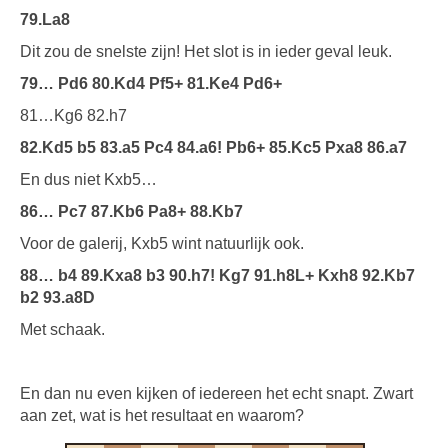
79.La8
Dit zou de snelste zijn! Het slot is in ieder geval leuk.
79… Pd6 80.Kd4 Pf5+ 81.Ke4 Pd6+
81…Kg6 82.h7
82.Kd5 b5 83.a5 Pc4 84.a6! Pb6+ 85.Kc5 Pxa8 86.a7
En dus niet Kxb5…
86… Pc7 87.Kb6 Pa8+ 88.Kb7
Voor de galerij, Kxb5 wint natuurlijk ook.
88… b4 89.Kxa8 b3 90.h7! Kg7 91.h8L+ Kxh8 92.Kb7
b2 93.a8D
Met schaak.
En dan nu even kijken of iedereen het echt snapt. Zwart
aan zet, wat is het resultaat en waarom?