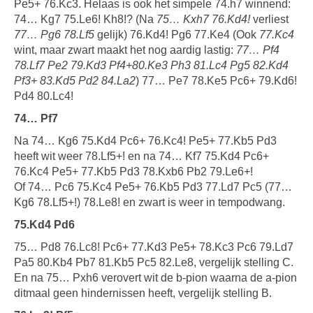
Pe5+ 76.Kc3. Helaas is ook het simpele 74.h7 winnend:
74… Kg7 75.Le6! Kh8!? (Na
75… Kxh7 76.Kd4!
verliest
77… Pg6 78.Lf5
gelijk) 76.Kd4! Pg6 77.Ke4 (Ook
77.Kc4
wint, maar zwart maakt het nog aardig lastig:
77… Pf4
78.Lf7 Pe2 79.Kd3 Pf4+80.Ke3 Ph3 81.Lc4 Pg5 82.Kd4
Pf3+ 83.Kd5 Pd2 84.La2
) 77… Pe7 78.Ke5 Pc6+ 79.Kd6!
Pd4 80.Lc4!
74… Pf7
Na 74… Kg6 75.Kd4 Pc6+ 76.Kc4! Pe5+ 77.Kb5 Pd3
heeft wit weer 78.Lf5+! en na 74… Kf7 75.Kd4 Pc6+
76.Kc4 Pe5+ 77.Kb5 Pd3 78.Kxb6 Pb2 79.Le6+!
Of 74… Pc6 75.Kc4 Pe5+ 76.Kb5 Pd3 77.Ld7 Pc5 (77…
Kg6 78.Lf5+!) 78.Le8! en zwart is weer in tempodwang.
75.Kd4 Pd6
75… Pd8 76.Lc8! Pc6+ 77.Kd3 Pe5+ 78.Kc3 Pc6 79.Ld7
Pa5 80.Kb4 Pb7 81.Kb5 Pc5 82.Le8, vergelijk stelling C.
En na 75… Pxh6 verovert wit de b-pion waarna de a-pion
ditmaal geen hindernissen heeft, vergelijk stelling B.