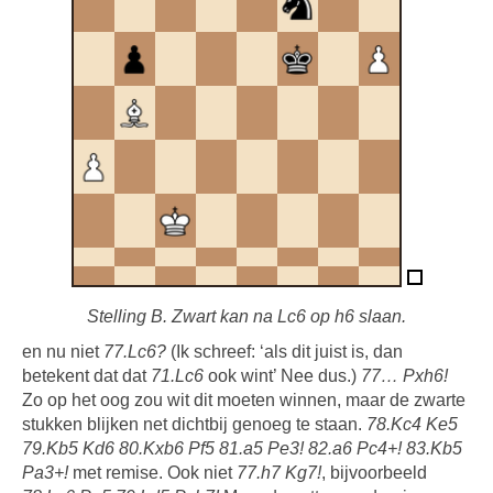
Stelling B. Zwart kan na Lc6 op h6 slaan.
en nu niet
77.Lc6?
(Ik schreef: ‘als dit juist is, dan
betekent dat dat
71.Lc6
ook wint’ Nee dus.)
77… Pxh6!
Zo op het oog zou wit dit moeten winnen, maar de zwarte
stukken blijken net dichtbij genoeg te staan.
78.Kc4 Ke5
79.Kb5 Kd6 80.Kxb6 Pf5 81.a5 Pe3! 82.a6 Pc4+! 83.Kb5
Pa3+!
met remise. Ook niet
77.h7 Kg7!
, bijvoorbeeld