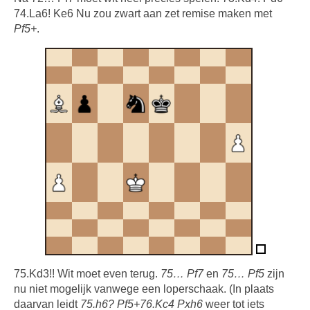
74.La6! Ke6 Nu zou zwart aan zet remise maken met
Pf5+
.
75.Kd3!! Wit moet even terug.
75… Pf7
en
75… Pf5
zijn
nu niet mogelijk vanwege een loperschaak. (In plaats
daarvan leidt
75.h6? Pf5+76.Kc4 Pxh6
weer tot iets