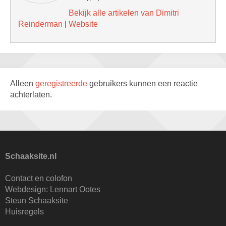
Bekijk alle artikelen van Dimitri
Reinderman
|
Website
Alleen
geregistreerde
gebruikers kunnen een reactie
achterlaten.
Schaaksite.nl
Contact en colofon
Webdesign:
Lennart Ootes
Steun Schaaksite
Huisregels