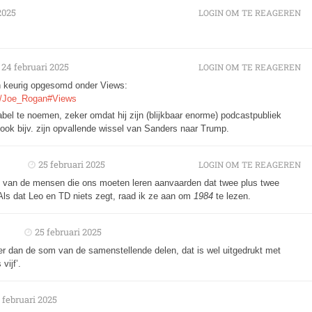
2025
LOGIN OM TE REAGEREN
24 februari 2025
LOGIN OM TE REAGEREN
en keurig opgesomd onder Views:
iki/Joe_Rogan#Views
tabel te noemen, zeker omdat hij zijn (blijkbaar enorme) podcastpubliek
ook bijv. zijn opvallende wissel van Sanders naar Trump.
25 februari 2025
LOGIN OM TE REAGEREN
 van de mensen die ons moeten leren aanvaarden dat twee plus twee
f. Als dat Leo en TD niets zegt, raad ik ze aan om
1984
te lezen.
25 februari 2025
er dan de som van de samenstellende delen, dat is wel uitgedrukt met
vijf’.
 februari 2025