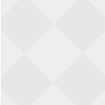
22 augustus 2026 · Den Burg, Texel
Simultaan The Butcher
22 augustus 2026 · Utrecht
Open 6e Senioren-50+ Zomer-
rapidschaaktoernooi
22 augustus 2026 · Udenhout, Gemeente Tilburg
2e Utrechts kroegloperstoernooi
23 augustus 2026 · Utrecht
Open 6e Senioren-50+ Zomer-
rapidschaaktoernooi
23 augustus 2026 · Udenhout, Gemeente Tilburg
Open Eemlandtoernooi 2026
25 augustus 2026 · Bunschoten-Spakenburg
Nazomervierkampentoernooi 2026
28 augustus 2026 · Assen
KC Open