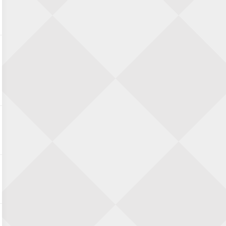
28 augustus 2026 · Haarlem
11e Goirles Weekend Kampioenschap
28 augustus 2026 · Goirle
Keisnel Schaaktoernooi
29 augustus 2026 · Amersfoort
Kroeg & Loper Leiden
30 augustus 2026 · Leiden
Open Schaakkampioenschap van
Arnhem
4 september 2026 · ARNHEM