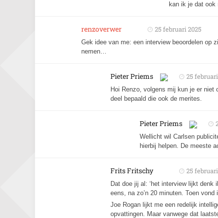
kan ik je dat ook
renzoverwer
25 februari 2025
Gek idee van me: een interview beoordelen op zij
nemen…
Pieter Priems
25 februar
Hoi Renzo, volgens mij kun je er nie
deel bepaald die ook de merites.
Pieter Priems
Wellicht wil Carlsen public
hierbij helpen. De meeste a
Frits Fritschy
25 februar
Dat doe jij al: ‘het interview lijkt de
eens, na zo’n 20 minuten. Toen vond 
Joe Rogan lijkt me een redelijk intel
opvattingen. Maar vanwege dat laatst