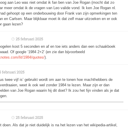
oog aan Leo was niet omdat ik fan ben van Joe Rogan (mocht dat zo
aar meer omdat ik de vragen van Leo valide vond. Ik ken Joe Rogan nl.
 had gehoopt op een onderbouwing door Frank van zijn opmerkingen ten
n en Carlsen. Maar blijkbaar moet ik dat zelf maar uitzoeken en er ook
r gaan lezen?
25 februari 2025
ogelen kost 5 seconden en af en toe iets anders dan een schaakboek
aad. Of google ‘1984 2+2’ (en zie dan bijvoorbeeld
knotes.com/lit/1984/quotes/
).
5 februari 2025
plus twee vijf is’ gebruikt wordt om aan te tonen hoe machthebbers de
erdraaien, weet ik ook wel zonder 1984 te lezen. Maar zijn er dan
elden van Joe Rogan waarin hij dit doet? Ik zou het fijn vinden als je dat
ggen.
25 februari 2025
t doen. Als dat je niet duidelijk is na het lezen van het wikipedia-artikel,