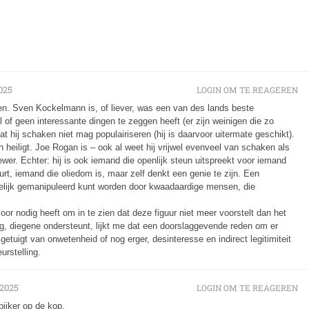
025
LOGIN OM TE REAGEREN
zen. Sven Kockelmann is, of liever, was een van des lands beste
l of geen interessante dingen te zeggen heeft (er zijn weinigen die zo
t hij schaken niet mag populairiseren (hij is daarvoor uitermate geschikt).
n heiligt. Joe Rogan is – ook al weet hij vrijwel evenveel van schaken als
er. Echter: hij is ook iemand die openlijk steun uitspreekt voor iemand
uurt, iemand die oliedom is, maar zelf denkt een genie te zijn. Een
kelijk gemanipuleerd kunt worden door kwaadaardige mensen, die
oor nodig heeft om in te zien dat deze figuur niet meer voorstelt dan het
g, diegene ondersteunt, lijkt me dat een doorslaggevende reden om er
etuigt van onwetenheid of nog erger, desinteresse en indirect legitimiteit
urstelling.
 2025
LOGIN OM TE REAGEREN
pijker op de kop.