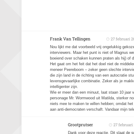
Frank Van Tellingen
27 februari 2
Nou lijkt me dat voorbeeld vrij ongelukkig geko
interviewers. Maar het punt is niet of Magnus we
boeiend over schaken kunnen praten als hij) of da
Het gaat om het feit dat het doel niet de middele
meneer Peereboom – zeker geen slechte interview
die zijn land in de richting van een autocratie st
levensgevaarlijke combinatie. Zeker als je mak
intelligenter zijn.
Wie er meer dan een minuut, laat staan 10 jaar v
personage Mr. Wormwood uit Matilda, sterker no
niets mee te maken te willen hebben; omdat het g
aan anti-democraten verschaft. Vandaar mijn tele
Grootprutser
27 februari
Dank voor deze reactie. Dit slaat de s