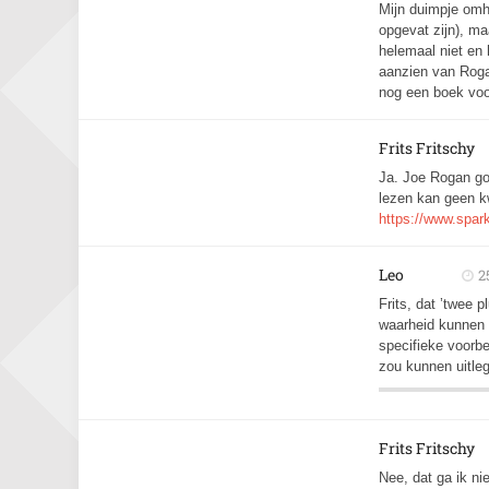
Mijn duimpje omh
opgevat zijn), m
helemaal niet en
aanzien van Roga
nog een boek voo
Frits Fritschy
Ja. Joe Rogan go
lezen kan geen kw
https://www.spar
Leo
2
Frits, dat ’twee 
waarheid kunnen v
specifieke voorbe
zou kunnen uitle
Frits Fritschy
Nee, dat ga ik nie