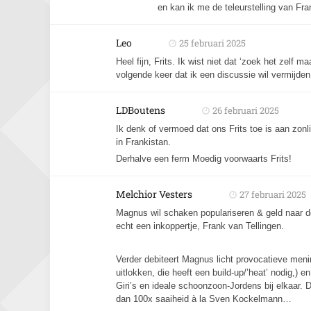
en kan ik me de teleurstelling van Fra
Leo
25 februari 2025
Heel fijn, Frits. Ik wist niet dat ‘zoek het zelf
volgende keer dat ik een discussie wil vermijden
LDBoutens
26 februari 2025
Ik denk of vermoed dat ons Frits toe is aan zonl
in Frankistan.
Derhalve een ferm Moedig voorwaarts Frits!
Melchior Vesters
27 februari 2025
Magnus wil schaken populariseren & geld naar de
echt een inkoppertje, Frank van Tellingen.
Verder debiteert Magnus licht provocatieve menin
uitlokken, die heeft een build-up/’heat’ nodig,) 
Giri’s en ideale schoonzoon-Jordens bij elkaar. D
dan 100x saaiheid à la Sven Kockelmann…