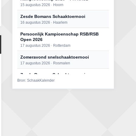
15 augustus 2026 · Hoorn
Zesde Bomans Schaaktoernooi
16 augustus 2026 · Haarlem
Persoonlijk Kampioenschap RSB/RSB
Open 2026
17 augustus 2026 · Rotterdam
Zomeravond snelschaaktoernooi
17 augustus 2026 · Rosmalen
Zesde Bomans Schaaktoernooi
Bron: SchaakKalender
17 augustus 2026 · Haarlem
Zomeravond snelschaaktoernooi
18 augustus 2026 · Rosmalen
Persoonlijk Kampioenschap RSB/RSB
Open 2026
18 augustus 2026 · Rotterdam
Mat op ‘t Wad