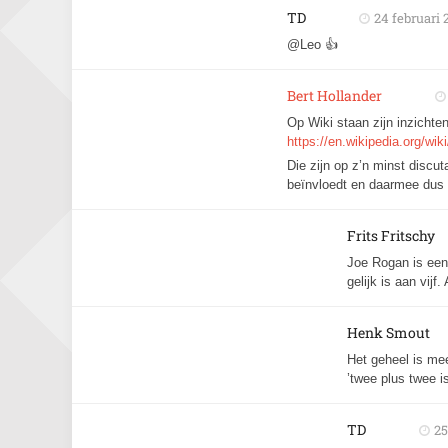
TD
24 februari 
@Leo 👍
Bert Hollander
Op Wiki staan zijn inzicht
https://en.wikipedia.org/w
Die zijn op z’n minst discu
beïnvloedt en daarmee dus 
Frits Fritschy
Joe Rogan is een
gelijk is aan vij
Henk Smout
Het geheel is me
’twee plus twee is 
TD
25