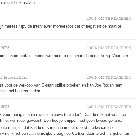
 niet duidelijk maken.
LOGIN OM TE REAGEREN
n merites? Ipv de interviewer moreel (positief of negatief) de maat te
i 2025
LOGIN OM TE REAGEREN
t omheen om ook de interviewer mee te nemen in de beoordeling. Voor een
25 februari 2025
LOGIN OM TE REAGEREN
iteit voor de verkoop van G-start spijkerbroeken en kan Joe Rogan hem
cties hebben een reden.
i 2025
LOGIN OM TE REAGEREN
nk ik voor menig schaker weinig nieuws te bieden’. Daar ben ik het wel mee
ik het wel mooi geweest. Een beetje knippen had geen kwaad gekund.
ligente man, en dat kan best samengaan met uiterst merkwaardige
e vind ik het een aannemelijke vraag hoe Carlsen daar terecht is gekomen