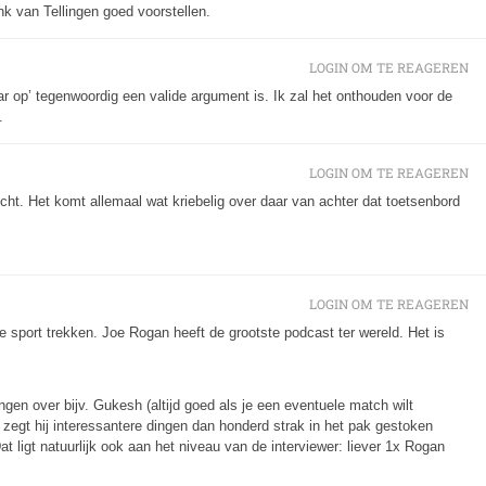
nk van Tellingen goed voorstellen.
LOGIN OM TE REAGEREN
 maar op’ tegenwoordig een valide argument is. Ik zal het onthouden voor de
.
LOGIN OM TE REAGEREN
icht. Het komt allemaal wat kriebelig over daar van achter dat toetsenbord
LOGIN OM TE REAGEREN
 sport trekken. Joe Rogan heeft de grootste podcast ter wereld. Het is
gen over bijv. Gukesh (altijd goed als je een eventuele match wilt
en zegt hij interessantere dingen dan honderd strak in het pak gestoken
at ligt natuurlijk ook aan het niveau van de interviewer: liever 1x Rogan