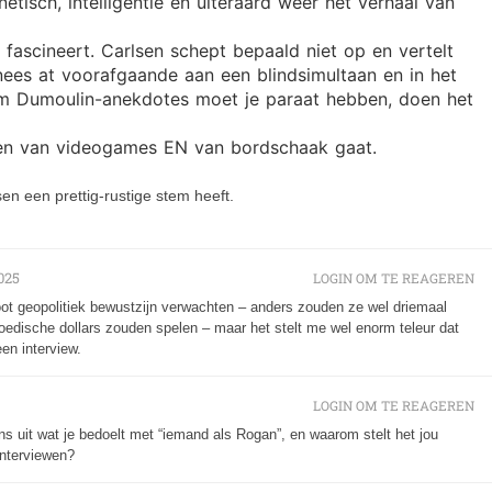
netisch, intelligentie en uiteraard weer het verhaal van
 fascineert. Carlsen schept bepaald niet op en vertelt
nees at voorafgaande aan een blindsimultaan en in het
om Dumoulin-anekdotes moet je paraat hebben, doen het
len van videogames EN van bordschaak gaat.
sen een prettig-rustige stem heeft.
025
LOGIN OM TE REAGEREN
oot geopolitiek bewustzijn verwachten – anders zouden ze wel driemaal
dische dollars zouden spelen – maar het stelt me wel enorm teleur dat
en interview.
LOGIN OM TE REAGEREN
ns uit wat je bedoelt met “iemand als Rogan”, en waarom stelt het jou
interviewen?