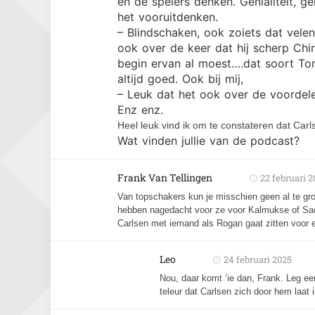
en de spelers denken. Genialiteit, ge
het vooruitdenken.
– Blindschaken, ook zoiets dat velen
ook over de keer dat hij scherp Chi
begin ervan al moest….dat soort T
altijd goed. Ook bij mij,
– Leuk dat het ook over de voorde
Enz enz.
Heel leuk vind ik om te constateren dat Carl
Wat vinden jullie van de podcast?
Frank Van Tellingen
22 februari 2
Van topschakers kun je misschien geen al te gr
hebben nagedacht voor ze voor Kalmukse of Saoe
Carlsen met iemand als Rogan gaat zitten voor e
Leo
24 februari 2025
Nou, daar komt ‘ie dan, Frank. Leg ee
teleur dat Carlsen zich door hem laat 