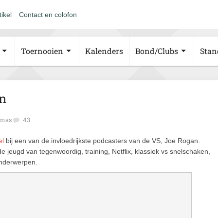
tikel
Contact en colofon
Toernooien
Kalenders
Bond/Clubs
Stan
an
mas
43
el
bij een van de invloedrijkste podcasters van de VS, Joe Rogan.
de jeugd van tegenwoordig, training, Netflix, klassiek vs snelschaken,
onderwerpen.