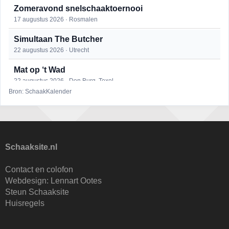
Zomeravond snelschaaktoernooi
17 augustus 2026 · Rosmalen
Simultaan The Butcher
22 augustus 2026 · Utrecht
Mat op ‘t Wad
22 augustus 2026 · Den Burg, Texel
Bron: SchaakKalender
Open 6e Senioren-50+ Zomer-rapidschaaktoernooi
22 augustus 2026 · Udenhout, Gemeente Tilburg
2e Utrechts kroegloperstoernooi
23 augustus 2026 · Utrecht
Schaaksite.nl
Open Eemlandtoernooi 2026
Contact en colofon
25 augustus 2026 · Bunschoten-Spakenburg
Webdesign:
Lennart Ootes
Steun Schaaksite
Nazomervierkampentoernooi 2026
Huisregels
28 augustus 2026 · Assen
KC Open