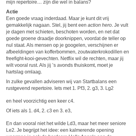
mijn repertoire… zijn die wel in balans?
Actie
Een goede vraag inderdaad. Maar je kunt dit vrij
gemakkelijk nagaan. Stel, jij bent een
action hero
. Je vult
je dagen met schieten, beschoten worden, en net dat
goede groene draadje doorknippen, voordat de teller op
nul staat. Als mensen op je googelen, verschijnen er
afbeeldingen van kofferbommen, zoutwaterkrokodillen en
freefight-kooi-gevechten. Netflix wil de rechten, maar jij
wilt vooral rust. Als jij ’s avonds thuiskomt, moet je
hartslag omlaag.
In zulke gevallen adviseren wij van Startbalans een
rustgevend repertoire. Iets met 1. Pf3, 2. g3, 3. Lg2
en heel voorzichtig een keer c4.
Of iets als 1. d4, 2. c3 en 3. e3,
En dan vooral niet het wilde Ld3, maar het meer seniore
Le2. Je begrijpt het idee: een kalmerende opening