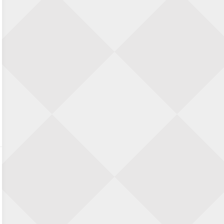
Nazomervierkampentoernooi 2026
28 augustus 2026 · Assen
KC Open
28 augustus 2026 · Haarlem
11e Goirles Weekend Kampioenschap
28 augustus 2026 · Goirle
Keisnel Schaaktoernooi
29 augustus 2026 · Amersfoort
Kroeg & Loper Leiden
30 augustus 2026 · Leiden
Open Schaakkampioenschap van
Arnhem
4 september 2026 · ARNHEM
Groninger stappenkampioenschap
5 september 2026 · Groningen