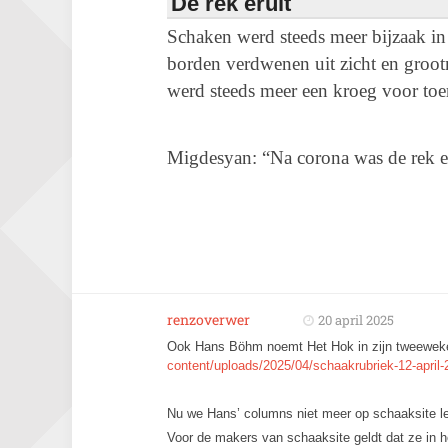
De rek eruit
Schaken werd steeds meer bijzaak in
borden verdwenen uit zicht en groot
werd steeds meer een kroeg voor toe
Migdesyan: “Na corona was de rek er 
renzoverwer
20 april 2025
Ook Hans Böhm noemt Het Hok in zijn tweeweke
content/uploads/2025/04/schaakrubriek-12-april-
Nu we Hans’ columns niet meer op schaaksite lez
Voor de makers van schaaksite geldt dat ze in he