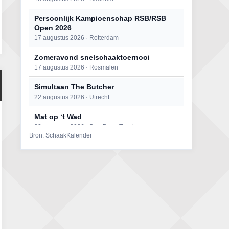
Persoonlijk Kampioenschap RSB/RSB
Open 2026
17 augustus 2026 · Rotterdam
Zomeravond snelschaaktoernooi
17 augustus 2026 · Rosmalen
Simultaan The Butcher
22 augustus 2026 · Utrecht
Mat op ‘t Wad
22 augustus 2026 · Den Burg, Texel
Bron: SchaakKalender
Open 6e Senioren-50+ Zomer-
rapidschaaktoernooi
22 augustus 2026 · Udenhout, Gemeente Tilburg
2e Utrechts kroegloperstoernooi
23 augustus 2026 · Utrecht
Open Eemlandtoernooi 2026
25 augustus 2026 · Bunschoten-Spakenburg