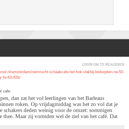
LOGIN OM TE REAGEREN
rool.nl/amsterdam/roemrucht-schaakcafe-het-hok-vlakbij-leidseplein-na-50-
ng~bc42c82b/
t cafe:
n, dan zat het vol leerlingen van het Barleaus
nnen roken. Op vrijdagmiddag was het zo vol dat je
ie schakers deden weinig voor de omzet: sommigen
 thee. Maar zij vormden wel de ziel van het café. Dat