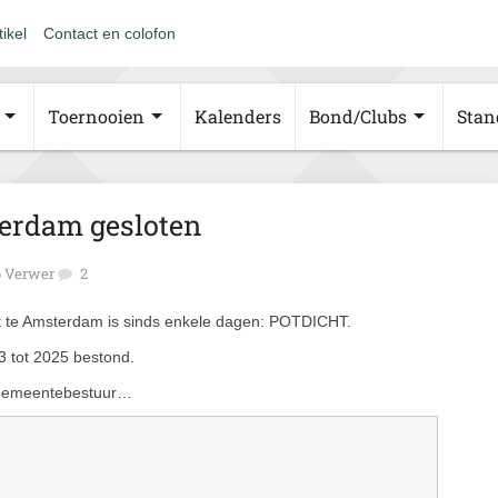
tikel
Contact en colofon
Toernooien
Kalenders
Bond/Clubs
Stan
terdam gesloten
 Verwer
2
t te Amsterdam is sinds enkele dagen: POTDICHT.
3 tot 2025 bestond.
t gemeentebestuur…