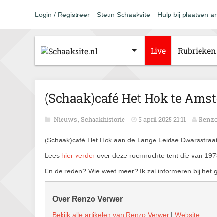
Login / Registreer
Steun Schaaksite
Hulp bij plaatsen ar
Live
Rubrieken
(Schaak)café Het Hok te Ams
Nieuws
,
Schaakhistorie
5 april 2025 21:11
Renzo
(Schaak)café Het Hok aan de Lange Leidse Dwarsstraa
Lees
hier verder
over deze roemruchte tent die van 197
En de reden? Wie weet meer? Ik zal informeren bij he
Over Renzo Verwer
Bekijk alle artikelen van Renzo Verwer
|
Website