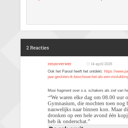
2 Reacties
renzoverwer
14 april 2025
Ook het Parool heeft het ontdekt:
https://www.pa
jaar-gesloten-ik-beschouw-het-als-een-mislukki
Mooi fragment over o.a. schakers als ziel van he
“We waren elke dag om 08.00 uur ope
“
Gymnasium, die mochten toen nog bi
nauwelijks naar binnen kon. Maar d
dronken op een hele avond één kopje
heb ik onderschat.”