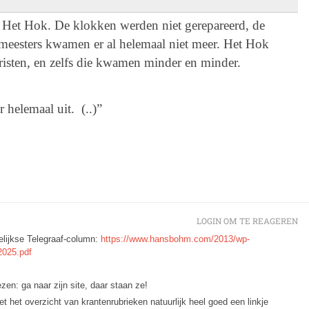
 Het Hok. De klokken werden niet gerepareerd, de
meesters kwamen er al helemaal niet meer. Het Hok
risten, en zelfs die kwamen minder en minder.
helemaal uit. (..)”
LOGIN OM TE REAGEREN
lijkse Telegraaf-column:
https://www.hansbohm.com/2013/wp-
2025.pdf
en: ga naar zijn site, daar staan ze!
t het overzicht van krantenrubrieken natuurlijk heel goed een linkje