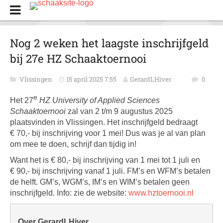
Nog 2 weken het laagste inschrijfgeld
bij 27e HZ Schaaktoernooi
Vlissingen
15 april 2025 7:55
GerardLHiver
0
e
Het 27
HZ University of Applied Sciences
Schaaktoernooi
zal van 2 t/m 9 augustus 2025
plaatsvinden in Vlissingen. Het inschrijfgeld bedraagt
€ 70,- bij inschrijving voor 1 mei! Dus was je al van plan
om mee te doen, schrijf dan tijdig in!
Want het is € 80,- bij inschrijving van 1 mei tot 1 juli en
€ 90,- bij inschrijving vanaf 1 juli. FM’s en WFM’s betalen
de helft. GM’s, WGM’s, IM’s en WIM’s betalen geen
inschrijfgeld. Info: zie de website:
www.hztoernooi.nl
Over GerardLHiver