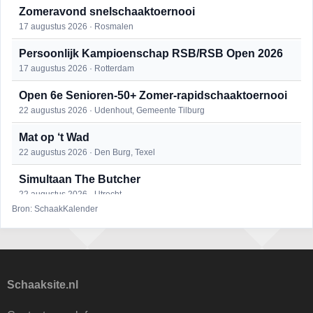
Zomeravond snelschaaktoernooi
17 augustus 2026 · Rosmalen
Persoonlijk Kampioenschap RSB/RSB Open 2026
17 augustus 2026 · Rotterdam
Open 6e Senioren-50+ Zomer-rapidschaaktoernooi
22 augustus 2026 · Udenhout, Gemeente Tilburg
Mat op ‘t Wad
22 augustus 2026 · Den Burg, Texel
Simultaan The Butcher
22 augustus 2026 · Utrecht
Bron: SchaakKalender
2e Utrechts kroegloperstoernooi
23 augustus 2026 · Utrecht
Open Eemlandtoernooi 2026
25 augustus 2026 · Bunschoten-Spakenburg
Schaaksite.nl
DSC Girls Night