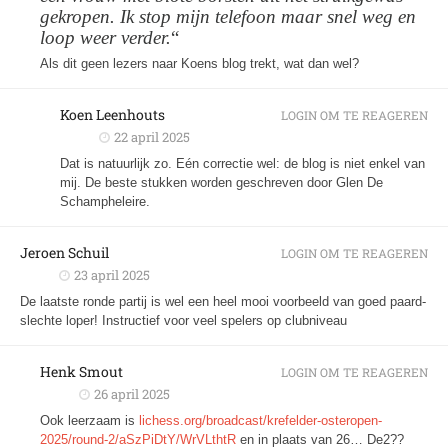
gekropen. Ik stop mijn telefoon maar snel weg en
loop weer verder.
“
Als dit geen lezers naar Koens blog trekt, wat dan wel?
Koen Leenhouts
LOGIN OM TE REAGEREN
22 april 2025
Dat is natuurlijk zo. Eén correctie wel: de blog is niet enkel van
mij. De beste stukken worden geschreven door Glen De
Schampheleire.
Jeroen Schuil
LOGIN OM TE REAGEREN
23 april 2025
De laatste ronde partij is wel een heel mooi voorbeeld van goed paard-
slechte loper! Instructief voor veel spelers op clubniveau
Henk Smout
LOGIN OM TE REAGEREN
26 april 2025
Ook leerzaam is
lichess.org/broadcast/krefelder-osteropen-
2025/round-2/aSzPiDtY/WrVLthtR
en in plaats van 26… De2??