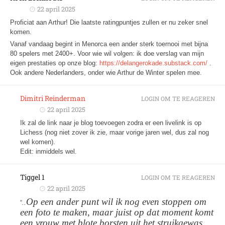
22 april 2025
Proficiat aan Arthur! Die laatste ratingpuntjes zullen er nu zeker snel
komen.
Vanaf vandaag begint in Menorca een ander sterk toernooi met bijna
80 spelers met 2400+. Voor wie wil volgen: ik doe verslag van mijn
eigen prestaties op onze blog:
https://delangerokade.substack.com/
.
Ook andere Nederlanders, onder wie Arthur de Winter spelen mee.
Dimitri Reinderman
LOGIN OM TE REAGEREN
22 april 2025
Ik zal de link naar je blog toevoegen zodra er een livelink is op
Lichess (nog niet zover ik zie, maar vorige jaren wel, dus zal nog
wel komen).
Edit: inmiddels wel.
Tiggel 1
LOGIN OM TE REAGEREN
22 april 2025
Op een ander punt wil ik nog even stoppen om
“
..
een foto te maken, maar juist op dat moment komt
een vrouw met blote borsten uit het struikgewas