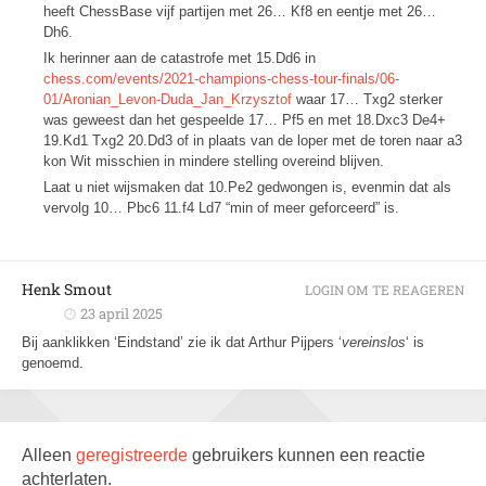
heeft ChessBase vijf partijen met 26… Kf8 en eentje met 26…
Dh6.
Ik herinner aan de catastrofe met 15.Dd6 in
chess.com/events/2021-champions-chess-tour-finals/06-
01/Aronian_Levon-Duda_Jan_Krzysztof
waar 17… Txg2 sterker
was geweest dan het gespeelde 17… Pf5 en met 18.Dxc3 De4+
19.Kd1 Txg2 20.Dd3 of in plaats van de loper met de toren naar a3
kon Wit misschien in mindere stelling overeind blijven.
Laat u niet wijsmaken dat 10.Pe2 gedwongen is, evenmin dat als
vervolg 10… Pbc6 11.f4 Ld7 “min of meer geforceerd” is.
Henk Smout
LOGIN OM TE REAGEREN
23 april 2025
Bij aanklikken ‘Eindstand’ zie ik dat Arthur Pijpers ‘
vereinslos
‘ is
genoemd.
Alleen
geregistreerde
gebruikers kunnen een reactie
achterlaten.