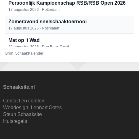
Persoonlijk Kampioenschap RSB/RSB Open 2026
17 augustus 2026 · Rotterdam
Zomeravond snelschaaktoernooi
17 augustus 2026 · Rosmalen
Mat op ‘t Wad
22 augustus 2026 · Den Burg, Texel
Bron: SchaakKalender
Open 6e Senioren-50+ Zomer-rapidschaaktoernooi
22 augustus 2026 · Udenhout, Gemeente Tilburg
Simultaan The Butcher
22 augustus 2026 · Utrecht
Schaaksite.nl
2e Utrechts kroegloperstoernooi
Contact en colofon
23 augustus 2026 · Utrecht
Webdesign:
Lennart Ootes
Steun Schaaksite
Open Eemlandtoernooi 2026
Huisregels
25 augustus 2026 · Bunschoten-Spakenburg
Nazomervierkampentoernooi 2026