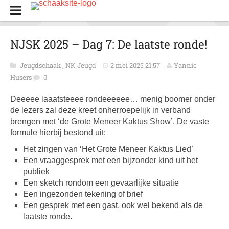
NJSK 2025 – Dag 7: De laatste ronde!
Jeugdschaak
,
NK Jeugd
2 mei 2025 21:57
Yannic
Husers
0
Deeeee laaatsteeee rondeeeeee… menig boomer onder
de lezers zal deze kreet onherroepelijk in verband
brengen met ‘de Grote Meneer Kaktus Show’. De vaste
formule hierbij bestond uit:
Het zingen van ‘Het Grote Meneer Kaktus Lied’
Een vraaggesprek met een bijzonder kind uit het
publiek
Een sketch rondom een gevaarlijke situatie
Een ingezonden tekening of brief
Een gesprek met een gast, ook wel bekend als de
laatste ronde.