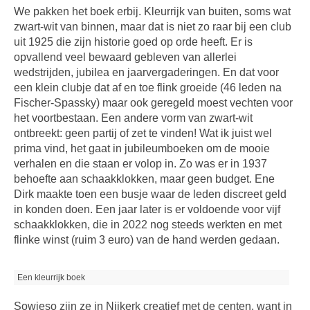
We pakken het boek erbij. Kleurrijk van buiten, soms wat
zwart-wit van binnen, maar dat is niet zo raar bij een club
uit 1925 die zijn historie goed op orde heeft. Er is
opvallend veel bewaard gebleven van allerlei
wedstrijden, jubilea en jaarvergaderingen. En dat voor
een klein clubje dat af en toe flink groeide (46 leden na
Fischer-Spassky) maar ook geregeld moest vechten voor
het voortbestaan. Een andere vorm van zwart-wit
ontbreekt: geen partij of zet te vinden! Wat ik juist wel
prima vind, het gaat in jubileumboeken om de mooie
verhalen en die staan er volop in. Zo was er in 1937
behoefte aan schaakklokken, maar geen budget. Ene
Dirk maakte toen een busje waar de leden discreet geld
in konden doen. Een jaar later is er voldoende voor vijf
schaakklokken, die in 2022 nog steeds werkten en met
flinke winst (ruim 3 euro) van de hand werden gedaan.
Een kleurrijk boek
Sowieso zijn ze in Nijkerk creatief met de centen, want in