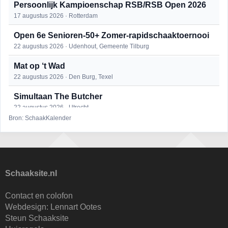
Persoonlijk Kampioenschap RSB/RSB Open 2026
17 augustus 2026 · Rotterdam
Open 6e Senioren-50+ Zomer-rapidschaaktoernooi
22 augustus 2026 · Udenhout, Gemeente Tilburg
Mat op ‘t Wad
22 augustus 2026 · Den Burg, Texel
Simultaan The Butcher
22 augustus 2026 · Utrecht
Bron: SchaakKalender
2e Utrechts kroegloperstoernooi
23 augustus 2026 · Utrecht
Open Eemlandtoernooi 2026
25 augustus 2026 · Bunschoten-Spakenburg
Schaaksite.nl
DSC Girls Night
Contact en colofon
27 augustus 2026 · Delft
Webdesign:
Lennart Ootes
Steun Schaaksite
KC Open