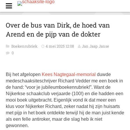
Over de bus van Dirk, de hoed van
Arend en de pijp van de dokter
Boekenrubriek
4 mei 2025 12:08
Jan Jaap Janse
0
Bij het afgelopen
Kees Nagtegaal-memorial
duwde
medeschaaksiteschrijver Richard Vedder me een boek in
de hand: “voor je jubileumboekenrubriek!”. Want de
Nijkerkse schaakclub verjaarde (100!) en die hadden een
mooi boek uitgebracht. Eigenlijk vond ik dat meer een
klus voor Nijkerker Richard, zeker nadat hij zijn huisarts
met pijp in het boek ontdekte terwijl hij de man juist kende
als een felle antiroker, maar die slag heb ik niet
gewonnen.