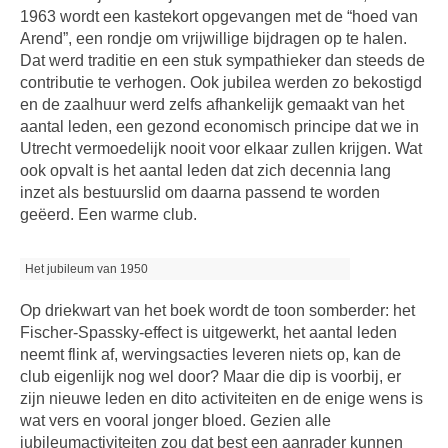
1963 wordt een kastekort opgevangen met de “hoed van
Arend”, een rondje om vrijwillige bijdragen op te halen.
Dat werd traditie en een stuk sympathieker dan steeds de
contributie te verhogen. Ook jubilea werden zo bekostigd
en de zaalhuur werd zelfs afhankelijk gemaakt van het
aantal leden, een gezond economisch principe dat we in
Utrecht vermoedelijk nooit voor elkaar zullen krijgen. Wat
ook opvalt is het aantal leden dat zich decennia lang
inzet als bestuurslid om daarna passend te worden
geëerd. Een warme club.
Het jubileum van 1950
Op driekwart van het boek wordt de toon somberder: het
Fischer-Spassky-effect is uitgewerkt, het aantal leden
neemt flink af, wervingsacties leveren niets op, kan de
club eigenlijk nog wel door? Maar die dip is voorbij, er
zijn nieuwe leden en dito activiteiten en de enige wens is
wat vers en vooral jonger bloed. Gezien alle
jubileumactiviteiten zou dat best een aanrader kunnen