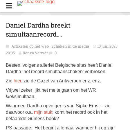
Daniel Dardha breekt
simultaanrecord….
Artikelen op het web
,
Schaken in de media
10 juni 2025
20:05
Renzo Verwer
0
Besten, volgens allerlei Belgische sites heeft Daniel
Dardha ‘het record simultaanschaken’ verbroken.
Zie
hier
, zie de Gazet van Antwerpen enz. enz.
Vrijwel zeker lijkt het me te gaan om het WR
klok
simultaan.
Waarmee Dardha opvolger is van Sipke Ernst – zie
daarvoor o.a.
mijn stuk
; komt het record ook in het
befaamde Guiness-book?
PS passage: ‘Het begint allemaal wanneer hij op zijn