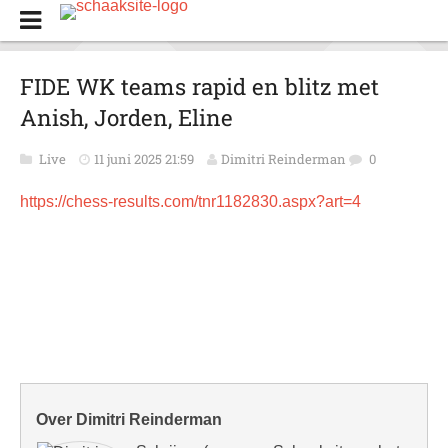
FIDE WK teams rapid en blitz met
Anish, Jorden, Eline
Live
11 juni 2025 21:59
Dimitri Reinderman
0
https://chess-results.com/tnr1182830.aspx?art=4
Over Dimitri Reinderman