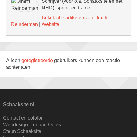
Schrijver (voor o.a. Schaaksite en het
NHD), speler en trainer.
Bekijk alle artikelen van Dimitri
Reinderman
|
Website
Alleen
geregistreerde
gebruikers kunnen een reactie
achterlaten.
Schaaksite.nl
Contact en colofon
Webdesign:
Lennart Ootes
Steun Schaaksite