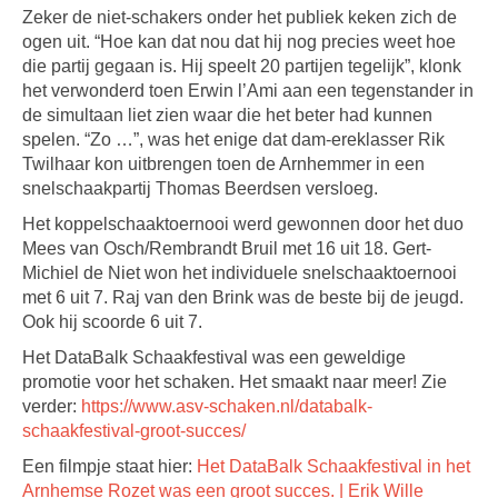
Zeker de niet-schakers onder het publiek keken zich de
ogen uit. “Hoe kan dat nou dat hij nog precies weet hoe
die partij gegaan is. Hij speelt 20 partijen tegelijk”, klonk
het verwonderd toen Erwin l’Ami aan een tegenstander in
de simultaan liet zien waar die het beter had kunnen
spelen. “Zo …”, was het enige dat dam-ereklasser Rik
Twilhaar kon uitbrengen toen de Arnhemmer in een
snelschaakpartij Thomas Beerdsen versloeg.
Het koppelschaaktoernooi werd gewonnen door het duo
Mees van Osch/Rembrandt Bruil met 16 uit 18. Gert-
Michiel de Niet won het individuele snelschaaktoernooi
met 6 uit 7. Raj van den Brink was de beste bij de jeugd.
Ook hij scoorde 6 uit 7.
Het DataBalk Schaakfestival was een geweldige
promotie voor het schaken. Het smaakt naar meer! Zie
verder:
https://www.asv-schaken.nl/databalk-
schaakfestival-groot-succes/
Een filmpje staat hier:
Het DataBalk Schaakfestival in het
Arnhemse Rozet was een groot succes. | Erik Wille