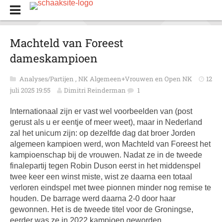
Machteld van Foreest
dameskampioen
Analyses/Partijen
,
NK Algemeen+Vrouwen en Open NK
12
juli 2025 19:55
Dimitri Reinderman
1
Internationaal zijn er vast wel voorbeelden van (post
gerust als u er eentje of meer weet), maar in Nederland
zal het unicum zijn: op dezelfde dag dat broer Jorden
algemeen kampioen werd, won Machteld van Foreest het
kampioenschap bij de vrouwen. Nadat ze in de tweede
finalepartij tegen Robin Duson eerst in het middenspel
twee keer een winst miste, wist ze daarna een totaal
verloren eindspel met twee pionnen minder nog remise te
houden. De barrage werd daarna 2-0 door haar
gewonnen. Het is de tweede titel voor de Groningse,
eerder was ze in 2022 kampioen geworden.