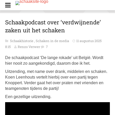
Schaakpodcast over ‘verdwijnende’
zaken uit het schaken
Schaakhistorie
,
Schaken in de media
11 augustus 2025
8:15
Renzo Verwer
7
De schaakpodcast ‘De lange rokade’ uit België. Wordt
hier nooit zo aangekondigd, daarom doe ik het.
Uitzending, met name over drank, middelen en schaken.
Koen Leenhouts vertelt hierbij over een partij tegen
Knoppert. Verder gaat het over praten met vrienden en
teamgenoten tijdens de partij!
Een gezellige uitzending.