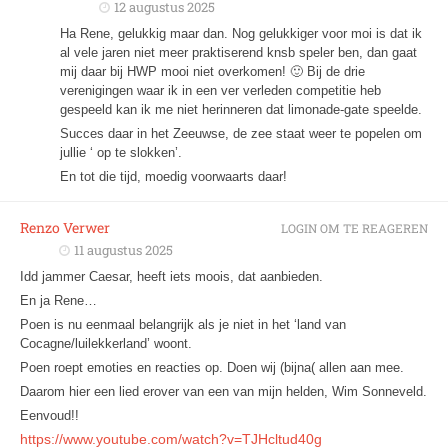
12 augustus 2025
Ha Rene, gelukkig maar dan. Nog gelukkiger voor moi is dat ik
al vele jaren niet meer praktiserend knsb speler ben, dan gaat
mij daar bij HWP mooi niet overkomen! 🙂 Bij de drie
verenigingen waar ik in een ver verleden competitie heb
gespeeld kan ik me niet herinneren dat limonade-gate speelde.
Succes daar in het Zeeuwse, de zee staat weer te popelen om
jullie ‘ op te slokken’.
En tot die tijd, moedig voorwaarts daar!
Renzo Verwer
LOGIN OM TE REAGEREN
11 augustus 2025
Idd jammer Caesar, heeft iets moois, dat aanbieden.
En ja Rene…
Poen is nu eenmaal belangrijk als je niet in het ‘land van
Cocagne/luilekkerland’ woont.
Poen roept emoties en reacties op. Doen wij (bijna( allen aan mee.
Daarom hier een lied erover van een van mijn helden, Wim Sonneveld.
Eenvoud!!
https://www.youtube.com/watch?v=TJHcltud40g