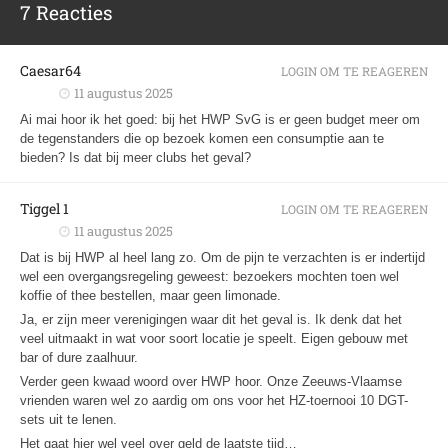
7 Reacties
Caesar64
LOGIN OM TE REAGEREN
11 augustus 2025
Ai mai hoor ik het goed: bij het HWP SvG is er geen budget meer om
de tegenstanders die op bezoek komen een consumptie aan te
bieden? Is dat bij meer clubs het geval?
Tiggel 1
LOGIN OM TE REAGEREN
11 augustus 2025
Dat is bij HWP al heel lang zo. Om de pijn te verzachten is er indertijd
wel een overgangsregeling geweest: bezoekers mochten toen wel
koffie of thee bestellen, maar geen limonade.
Ja, er zijn meer verenigingen waar dit het geval is. Ik denk dat het
veel uitmaakt in wat voor soort locatie je speelt. Eigen gebouw met
bar of dure zaalhuur.
Verder geen kwaad woord over HWP hoor. Onze Zeeuws-Vlaamse
vrienden waren wel zo aardig om ons voor het HZ-toernooi 10 DGT-
sets uit te lenen.
Het gaat hier wel veel over geld de laatste tijd…