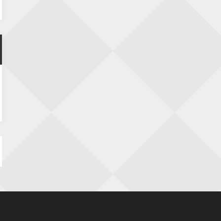
Nazomervierkampentoernooi 2026
28 augustus 2026 · Assen
KC Open
28 augustus 2026 · Haarlem
11e Goirles Weekend Kampioenschap
28 augustus 2026 · Goirle
Keisnel Schaaktoernooi
29 augustus 2026 · Amersfoort
Kroeg & Loper Leiden
30 augustus 2026 · Leiden
Open Schaakkampioenschap van
Arnhem
4 september 2026 · ARNHEM
Groninger stappenkampioenschap
5 september 2026 · Groningen