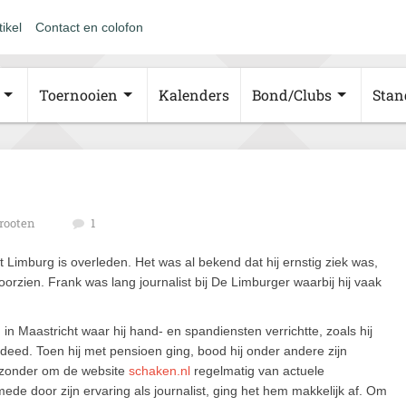
tikel
Contact en colofon
Toernooien
Kalenders
Bond/Clubs
Stan
rooten
1
 Limburg is overleden. Het was al bekend dat hij ernstig ziek was,
rzien. Frank was lang journalist bij De Limburger waarbij hij vaak
n Maastricht waar hij hand- en spandiensten verrichtte, zoals hij
 deed. Toen hij met pensioen ging, bood hij onder andere zijn
ijzonder om de website
schaken.nl
regelmatig van actuele
 mede door zijn ervaring als journalist, ging het hem makkelijk af. Om