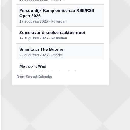
Persoonlijk Kampioenschap RSB/RSB
Open 2026
17 augustus 2026 · Rotterdam
Zomeravond snelschaaktoernooi
17 augustus 2026 · Rosmalen
Simultaan The Butcher
22 augustus 2026 · Utrecht
Mat op ‘t Wad
22 augustus 2026 · Den Burg, Texel
Bron: SchaakKalender
Open 6e Senioren-50+ Zomer-
rapidschaaktoernooi
22 augustus 2026 · Udenhout, Gemeente Tilburg
2e Utrechts kroegloperstoernooi
23 augustus 2026 · Utrecht
Open Eemlandtoernooi 2026
25 augustus 2026 · Bunschoten-Spakenburg