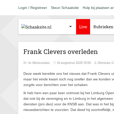
Login / Registreer
Steun Schaaksite
Hulp bij plaatsen ar
Live
Rubrieken
Frank Clevers overleden
In Memoriam
16 augustus 2025 19:56
Herman G
Deze week bereikte ons het nieuws dat Frank Clevers uit
maar het einde kwam toch nog sneller dan we konden voo
zorgde voor berichten over het schaken.
Ik heb hem een paar keer ontmoet bij het Limburg Open i
dat ook bij de vereniging en in Limburg in het algemeen
diensten (pro deo) voor de KNSB aan. Dat was in het b
nieuwsberichten te voorzien. Dat deed hij voortreffelijk,