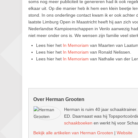
soms nog meer publiciteit te genereren had ik ook rege
elkaar uit. Op die manier heb ik hem een klein beetje l
stond. In ons onderlinge contact kwam ik er ook achter da
laatste Limburg Open in Maastricht heeft hij aan zich vo
Nederlandse Kampioenschappen in Venlo aanwezig had wil
niet meer onder ons is. We wensen zijn familie veel sterk
Lees hier het
In Memoriam
van Maarten van Laatum,
Lees hier het
In Memoriam
van Ronald Nelissen.
Lees hier het
In Memoriam
van Nathalie van der L
Over Herman Grooten
Herman is ruim 40 jaar schaaktrainer.
ED. Daarnaast was hij Topsportcoördin
schaakboeken
en werkt hij voor Schaa
Bekijk alle artikelen van Herman Grooten
|
Website