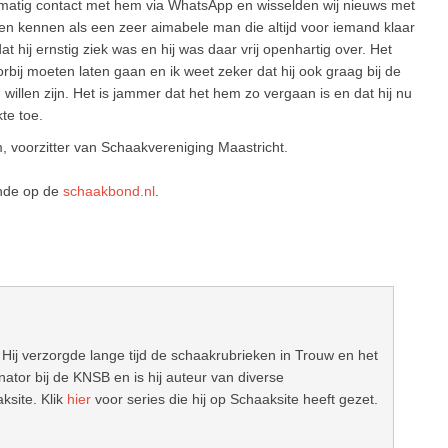
lmatig contact met hem via WhatsApp en wisselden wij nieuws met
eren kennen als een zeer aimabele man die altijd voor iemand klaar
t hij ernstig ziek was en hij was daar vrij openhartig over. Het
orbij moeten laten gaan en ik weet zeker dat hij ook graag bij de
len zijn. Het is jammer dat het hem zo vergaan is en dat hij nu
te toe.
 voorzitter van Schaakvereniging Maastricht.
ende op de
schaakbond.nl
.
 Hij verzorgde lange tijd de schaakrubrieken in Trouw en het
ator bij de KNSB en is hij auteur van diverse
ksite. Klik
hier
voor series die hij op Schaaksite heeft gezet.