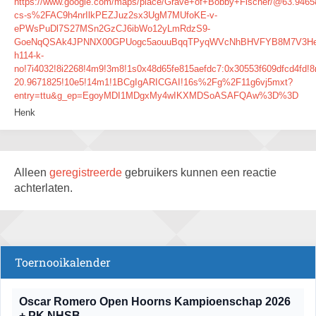
https://www.google.com/maps/place/Grave+of+Bobby+Fischer/@63.946
cs-s%2FAC9h4nrIlkPEZJuz2sx3UgM7MUfoKE-v-
ePWsPuDl7S27MSn2GzCJ6ibWo12yLmRdzS9-
GoeNqQSAk4JPNNX00GPUogc5aouuBqqTPyqWVcNhBHVFYB8M7V3He2
h114-k-
no!7i4032!8i2268!4m9!3m8!1s0x48d65fe815aefdc7:0x30553f609dfcd4fd!8
20.9671825!10e5!14m1!1BCgIgARICGAI!16s%2Fg%2F11g6vj5mxt?
entry=ttu&g_ep=EgoyMDI1MDgxMy4wIKXMDSoASAFQAw%3D%3D
Henk
Alleen
geregistreerde
gebruikers kunnen een reactie
achterlaten.
Toernooikalender
Oscar Romero Open Hoorns Kampioenschap 2026
+ PK NHSB