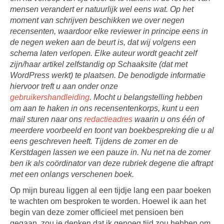
mensen verandert er natuurlijk wel eens wat. Op het
moment van schrijven beschikken we over negen
recensenten, waardoor elke reviewer in principe eens in
de negen weken aan de beurt is, dat wij volgens een
schema laten verlopen. Elke auteur wordt geacht zelf
zijn/haar artikel zelfstandig op Schaaksite (dat met
WordPress werkt) te plaatsen. De benodigde informatie
hiervoor treft u aan onder onze
gebruikershandleiding
. Mocht u belangstelling hebben
om aan te haken in ons recensentenkorps, kunt u een
mail sturen naar ons
redactieadres
waarin u ons één of
meerdere voorbeeld en toont van boekbespreking die u al
eens geschreven heeft. Tijdens de zomer en de
Kerstdagen lassen we een pauze in. Nu net na de zomer
ben ik als coördinator van deze rubriek degene die aftrapt
met een onlangs verschenen boek.
Op mijn bureau liggen al een tijdje lang een paar boeken
te wachten om besproken te worden. Hoewel ik aan het
begin van deze zomer officieel met pensioen ben
gegaan, zou je denken dat ik genoeg tijd zou hebben om