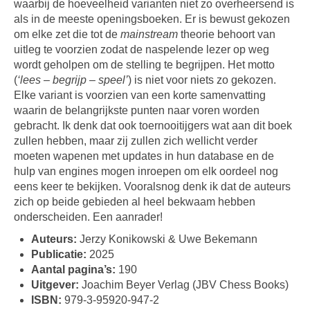
waarbij de hoeveelheid varianten niet zo overheersend is
als in de meeste openingsboeken. Er is bewust gekozen
om elke zet die tot de
mainstream
theorie behoort van
uitleg te voorzien zodat de naspelende lezer op weg
wordt geholpen om de stelling te begrijpen. Het motto
(
‘lees – begrijp – speel’
) is niet voor niets zo gekozen.
Elke variant is voorzien van een korte samenvatting
waarin de belangrijkste punten naar voren worden
gebracht. Ik denk dat ook toernooitijgers wat aan dit boek
zullen hebben, maar zij zullen zich wellicht verder
moeten wapenen met updates in hun database en de
hulp van engines mogen inroepen om elk oordeel nog
eens keer te bekijken. Vooralsnog denk ik dat de auteurs
zich op beide gebieden al heel bekwaam hebben
onderscheiden. Een aanrader!
Auteurs:
Jerzy Konikowski & Uwe Bekemann
Publicatie:
2025
Aantal pagina’s:
190
Uitgever:
Joachim Beyer Verlag (JBV Chess Books)
ISBN:
979-3-95920-947-2