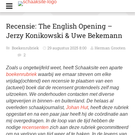
Recensie: The English Opening –
Jerzy Konikowski & Uwe Bekemann
Boekenrubriek
29 augustus 2025 8:00
Herman Grooten
2
Zoals u ongetwijfeld weet, heeft Schaaksite een aparte
boekenrubriek
waarbij we ernaar streven om elke
vrijdag(ochtend) een recensie te plaatsen van een
(actueel) boek dat de recensent grotendeels zelf mag
uitzoeken. We onderhouden contacten met diverse
uitgeverijen in binnen- en buitenland. De helaas al
overleden schaakjournalist,
Johan Hut
, heeft deze rubriek
opgestart en na een paar jaar heeft hij de coördinatie aan
mij overgedragen. In de loop van de tijd hebben de
nodige
recensenten
zich aan deze rubriek gecommitteerd
om na verloop van tijd weer af te haken. In de levens van