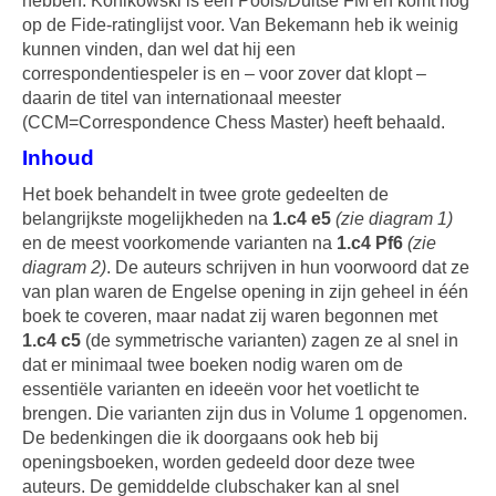
hebben. Konikowski is een Pools/Duitse FM en komt nog
op de Fide-ratinglijst voor. Van Bekemann heb ik weinig
kunnen vinden, dan wel dat hij een
correspondentiespeler is en – voor zover dat klopt –
daarin de titel van internationaal meester
(CCM=Correspondence Chess Master) heeft behaald.
Inhoud
Het boek behandelt in twee grote gedeelten de
belangrijkste mogelijkheden na
1.c4 e5
(zie diagram 1)
en de meest voorkomende varianten na
1.c4 Pf6
(zie
diagram 2)
. De auteurs schrijven in hun voorwoord dat ze
van plan waren de Engelse opening in zijn geheel in één
boek te coveren, maar nadat zij waren begonnen met
1.c4 c5
(de symmetrische varianten) zagen ze al snel in
dat er minimaal twee boeken nodig waren om de
essentiële varianten en ideeën voor het voetlicht te
brengen. Die varianten zijn dus in Volume 1 opgenomen.
De bedenkingen die ik doorgaans ook heb bij
openingsboeken, worden gedeeld door deze twee
auteurs. De gemiddelde clubschaker kan al snel