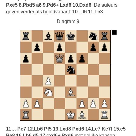
Pxe5 8.Pbd5 a6 9.Pd6+ Lxd6 10.Dxd6
. De auteurs
geven verder als hoofdvariant:
10…f6 11.Le3
Diagram 9
11… Pe7 12.Lb6 Pf5 13.Lxd8 Pxd6 14.Lc7 Ke7! 15.c5
Pe8 16.Lb6 d5 17.cxd6+ Pxd6
met gelijke kansen.