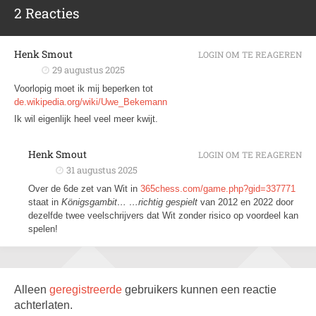
2 Reacties
Henk Smout
LOGIN OM TE REAGEREN
29 augustus 2025
Voorlopig moet ik mij beperken tot
de.wikipedia.org/wiki/Uwe_Bekemann
Ik wil eigenlijk heel veel meer kwijt.
Henk Smout
LOGIN OM TE REAGEREN
31 augustus 2025
Over de 6de zet van Wit in
365chess.com/game.php?gid=337771
staat in
Königsgambit… …richtig gespielt
van 2012 en 2022 door
dezelfde twee veelschrijvers dat Wit zonder risico op voordeel kan
spelen!
Alleen
geregistreerde
gebruikers kunnen een reactie
achterlaten.