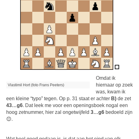
Omdat ik
hiernaar op zoek
Vlastimil Hort (foto Frans Peeters)
was, kwam ik
een kleine “typo” tegen. Op p. 31 staat er achter
B)
de zet
43…g6
. Dat leek me voor een openingsboek nogal een
hoog zetnummer, hier zal ongetwijfeld
3…g6
bedoeld zijn
😊.
Wat heel goed gedaan is, is dat aan het eind van elk