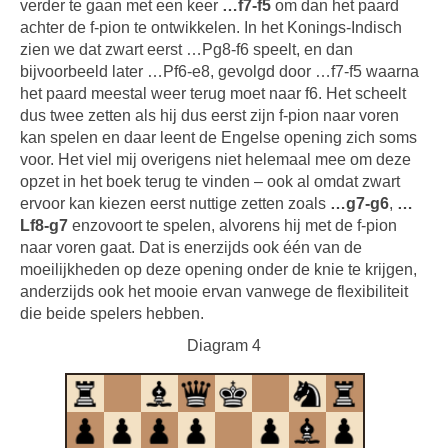
verder te gaan met een keer
…f7-f5
om dan het paard
achter de f-pion te ontwikkelen. In het Konings-Indisch
zien we dat zwart eerst …Pg8-f6 speelt, en dan
bijvoorbeeld later …Pf6-e8, gevolgd door …f7-f5 waarna
het paard meestal weer terug moet naar f6. Het scheelt
dus twee zetten als hij dus eerst zijn f-pion naar voren
kan spelen en daar leent de Engelse opening zich soms
voor. Het viel mij overigens niet helemaal mee om deze
opzet in het boek terug te vinden – ook al omdat zwart
ervoor kan kiezen eerst nuttige zetten zoals
…g7-g6
,
…
Lf8-g7
enzovoort te spelen, alvorens hij met de f-pion
naar voren gaat. Dat is enerzijds ook één van de
moeilijkheden op deze opening onder de knie te krijgen,
anderzijds ook het mooie ervan vanwege de flexibiliteit
die beide spelers hebben.
Diagram 4