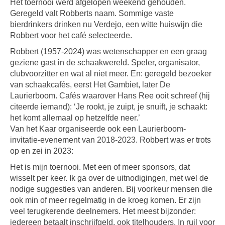
Het toernooi werd afgelopen weekend gehouden.
Geregeld valt Robberts naam. Sommige vaste
bierdrinkers drinken nu Verdejo, een witte huiswijn die
Robbert voor het café selecteerde.
Robbert (1957-2024) was wetenschapper en een graag
geziene gast in de schaakwereld. Speler, organisator,
clubvoorzitter en wat al niet meer. En: geregeld bezoeker
van schaakcafés, eerst Het Gambiet, later De
Laurierboom. Cafés waarover Hans Ree ooit schreef (hij
citeerde iemand): ‘Je rookt, je zuipt, je snuift, je schaakt:
het komt allemaal op hetzelfde neer.’
Van het Kaar organiseerde ook een Laurierboom-
invitatie-evenement van 2018-2023. Robbert was er trots
op en zei in 2023:
Het is mijn toernooi. Met een of meer sponsors, dat
wisselt per keer. Ik ga over de uitnodigingen, met wel de
nodige suggesties van anderen. Bij voorkeur mensen die
ook min of meer regelmatig in de kroeg komen. Er zijn
veel terugkerende deelnemers. Het meest bijzonder:
iedereen betaalt inschrijfgeld, ook titelhouders. In ruil voor