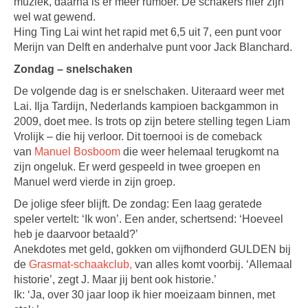
muziek, daarna is er meer rumoer. De schakers hier zijn
wel wat gewend.
Hing Ting Lai wint het rapid met 6,5 uit 7, een punt voor
Merijn van Delft en anderhalve punt voor Jack Blanchard.
Zondag – snelschaken
De volgende dag is er snelschaken. Uiteraard weer met
Lai. Ilja Tardijn, Nederlands kampioen backgammon in
2009, doet mee. Is trots op zijn betere stelling tegen Liam
Vrolijk – die hij verloor. Dit toernooi is de comeback
van
Manuel Bosboom
die weer helemaal terugkomt na
zijn ongeluk. Er werd gespeeld in twee groepen en
Manuel werd vierde in zijn groep.
De jolige sfeer blijft. De zondag: Een laag geratede
speler vertelt: ‘Ik won’. Een ander, schertsend: ‘Hoeveel
heb je daarvoor betaald?’
Anekdotes met geld, gokken om vijfhonderd GULDEN bij
de
Grasmat-schaakclub,
van alles komt voorbij. ‘Allemaal
historie’, zegt J. Maar jij bent ook historie.’
Ik: ‘Ja, over 30 jaar loop ik hier moeizaam binnen, met