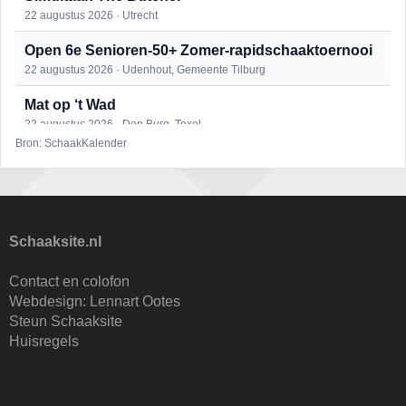
22 augustus 2026 · Utrecht
Open 6e Senioren-50+ Zomer-rapidschaaktoernooi
22 augustus 2026 · Udenhout, Gemeente Tilburg
Mat op ‘t Wad
22 augustus 2026 · Den Burg, Texel
Bron: SchaakKalender
2e Utrechts kroegloperstoernooi
23 augustus 2026 · Utrecht
Open Eemlandtoernooi 2026
25 augustus 2026 · Bunschoten-Spakenburg
Schaaksite.nl
DSC Girls Night
Contact en colofon
27 augustus 2026 · Delft
Webdesign:
Lennart Ootes
Steun Schaaksite
Nazomervierkampentoernooi 2026
Huisregels
28 augustus 2026 · Assen
KC Open
28 augustus 2026 · Haarlem