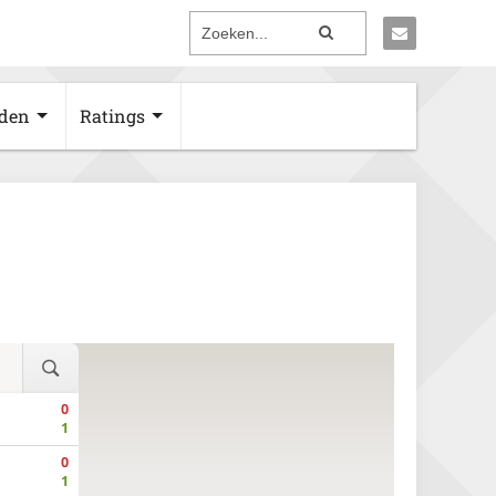
den
Ratings