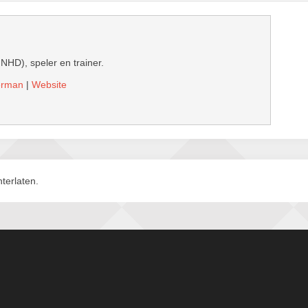
 NHD), speler en trainer.
derman
|
Website
terlaten.