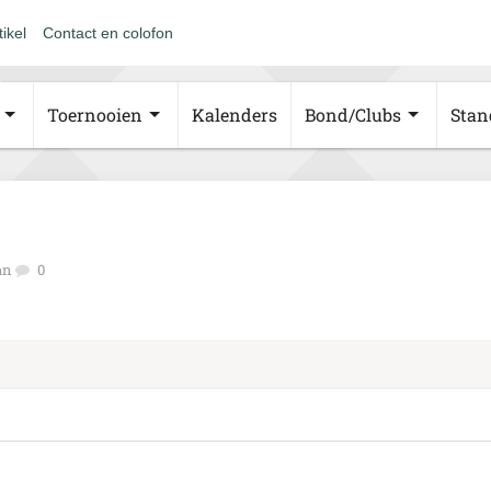
tikel
Contact en colofon
Toernooien
Kalenders
Bond/Clubs
Stan
an
0